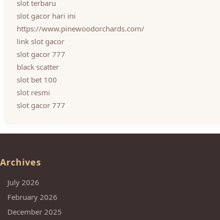
slot terbaru
slot gacor hari ini
https://www.pinewoodorchards.com/
link slot gacor
slot gacor 777
black scatter
slot bet 100
slot resmi
slot gacor 777
Archives
July 2026
February 2026
December 2025