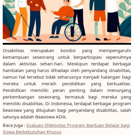
Disabilitas merupakan kondisi yang mempengaruhi
kemampuan seseorang untuk berpartisipasi sepenuhnya
dalam aktivitas sehari-hari. Meskipun terdapat berbagai
hambatan yang harus dihadapi oleh penyandang disabilitas,
namun hal tersebut tidak seharusnya menjadi halangan bagi
mereka untuk meraih pendidikan yang berkualitas.
Pendidikan memiliki peran penting dalam menunjang
perkembangan seseorang, termasuk bagi mereka yang
memiliki disabilitas. Di Indonesia, terdapat berbagai program
beasiswa yang ditujukan bagi penyandang disabilitas, salah
satunya adalah Beasiswa ADik.
Baca Juga :
Evaluasi Efektivitas Program Bantuan Belajar bagi
Siswa Berkebutuhan Khusus