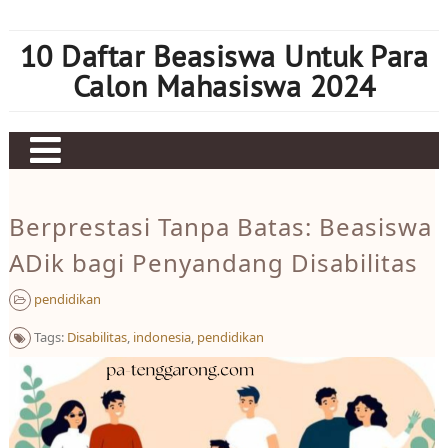
Skip
to
10 Daftar Beasiswa Untuk Para
content
Calon Mahasiswa 2024
Home
Berprestasi Tanpa Batas: Beasiswa
Sbobet
ADik bagi Penyandang Disabilitas
Judi bola
pendidikan
Mahjong Ways 2
Tags:
Disabilitas
,
indonesia
,
pendidikan
Slot Kamboja
Slot Thailand