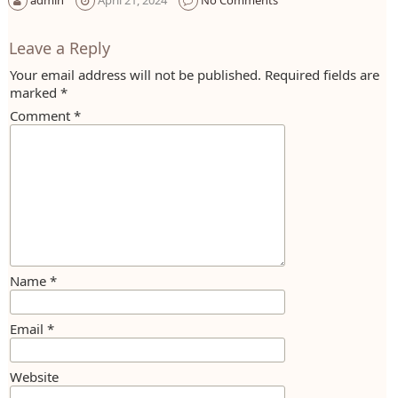
admin
April 21, 2024
No Comments
Leave a Reply
Your email address will not be published.
Required fields are
marked
*
Comment
*
Name
*
Email
*
Website