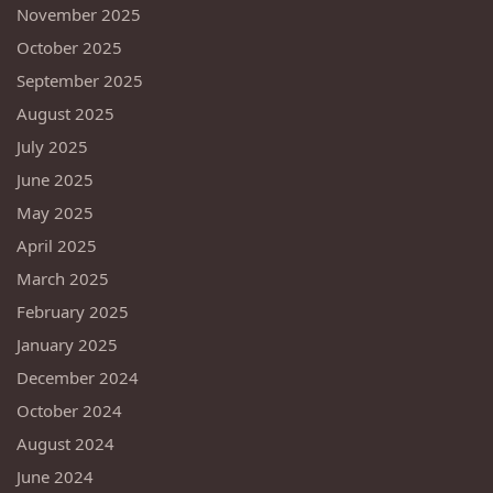
November 2025
October 2025
September 2025
August 2025
July 2025
June 2025
May 2025
April 2025
March 2025
February 2025
January 2025
December 2024
October 2024
August 2024
June 2024