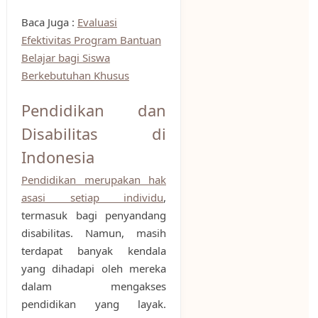
Baca Juga :
Evaluasi
Efektivitas Program Bantuan
Belajar bagi Siswa
Berkebutuhan Khusus
Pendidikan dan
Disabilitas di
Indonesia
Pendidikan merupakan hak
asasi setiap individu
,
termasuk bagi penyandang
disabilitas. Namun, masih
terdapat banyak kendala
yang dihadapi oleh mereka
dalam mengakses
pendidikan yang layak.