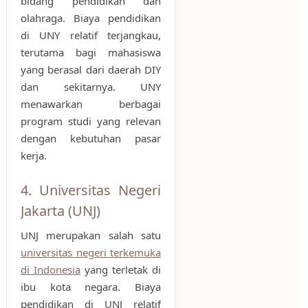
bidang pendidikan dan
olahraga. Biaya pendidikan
di UNY relatif terjangkau,
terutama bagi mahasiswa
yang berasal dari daerah DIY
dan sekitarnya. UNY
menawarkan berbagai
program studi yang relevan
dengan kebutuhan pasar
kerja.
4. Universitas Negeri
Jakarta (UNJ)
UNJ merupakan salah satu
universitas negeri terkemuka
di Indonesia
yang terletak di
ibu kota negara. Biaya
pendidikan di UNJ relatif