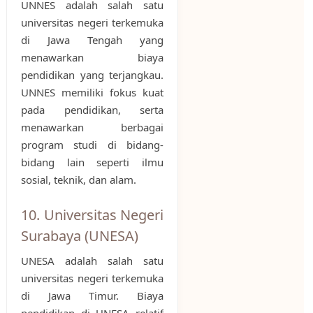
UNNES adalah salah satu
universitas negeri terkemuka
di Jawa Tengah yang
menawarkan biaya
pendidikan yang terjangkau.
UNNES memiliki fokus kuat
pada pendidikan, serta
menawarkan berbagai
program studi di bidang-
bidang lain seperti ilmu
sosial, teknik, dan alam.
10. Universitas Negeri
Surabaya (UNESA)
UNESA adalah salah satu
universitas negeri terkemuka
di Jawa Timur. Biaya