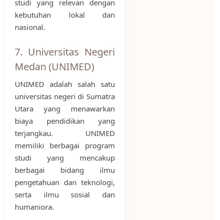
studi yang relevan dengan
kebutuhan lokal dan
nasional.
7. Universitas Negeri
Medan (UNIMED)
UNIMED adalah salah satu
universitas negeri di Sumatra
Utara yang menawarkan
biaya pendidikan yang
terjangkau. UNIMED
memiliki berbagai program
studi yang mencakup
berbagai bidang ilmu
pengetahuan dan teknologi,
serta ilmu sosial dan
humaniora.