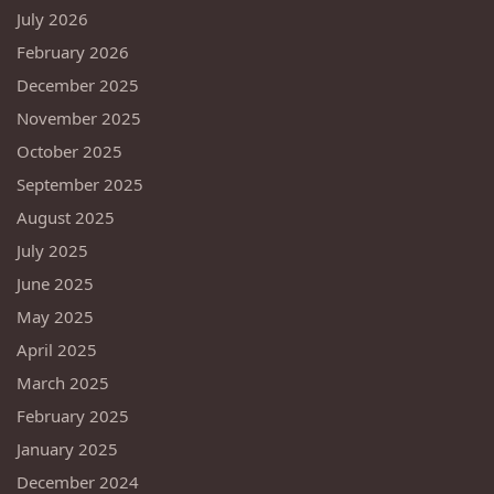
July 2026
February 2026
December 2025
November 2025
October 2025
September 2025
August 2025
July 2025
June 2025
May 2025
April 2025
March 2025
February 2025
January 2025
December 2024