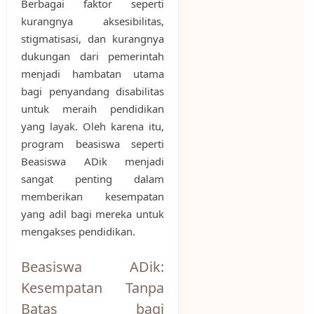
Berbagai faktor seperti
kurangnya aksesibilitas,
stigmatisasi, dan kurangnya
dukungan dari pemerintah
menjadi hambatan utama
bagi penyandang disabilitas
untuk meraih pendidikan
yang layak. Oleh karena itu,
program beasiswa seperti
Beasiswa ADik menjadi
sangat penting dalam
memberikan kesempatan
yang adil bagi mereka untuk
mengakses pendidikan.
Beasiswa ADik:
Kesempatan Tanpa
Batas bagi