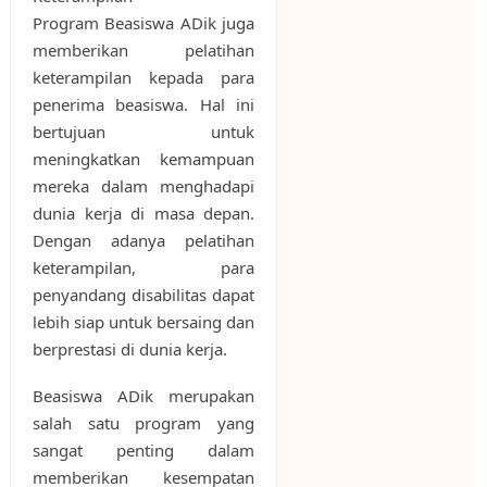
Program Beasiswa ADik juga
memberikan pelatihan
keterampilan kepada para
penerima beasiswa. Hal ini
bertujuan untuk
meningkatkan kemampuan
mereka dalam menghadapi
dunia kerja di masa depan.
Dengan adanya pelatihan
keterampilan, para
penyandang disabilitas dapat
lebih siap untuk bersaing dan
berprestasi di dunia kerja.
Beasiswa ADik merupakan
salah satu program yang
sangat penting dalam
memberikan kesempatan