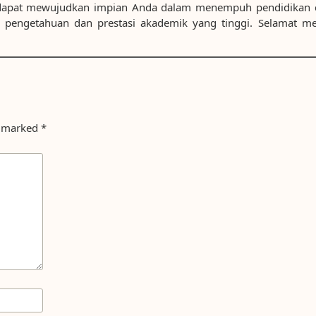
 dapat mewujudkan impian Anda dalam menempuh pendidikan di
r pengetahuan dan prestasi akademik yang tinggi. Selamat m
e marked
*