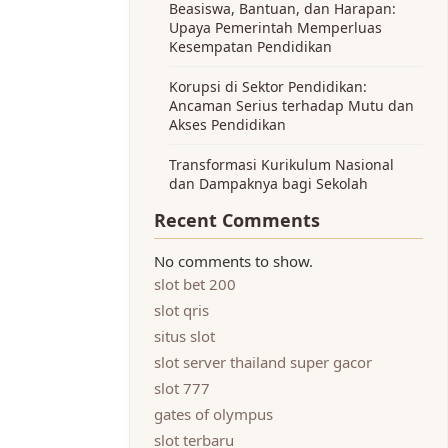
Beasiswa, Bantuan, dan Harapan:
Upaya Pemerintah Memperluas
Kesempatan Pendidikan
Korupsi di Sektor Pendidikan:
Ancaman Serius terhadap Mutu dan
Akses Pendidikan
Transformasi Kurikulum Nasional
dan Dampaknya bagi Sekolah
Recent Comments
No comments to show.
slot bet 200
slot qris
situs slot
slot server thailand super gacor
slot 777
gates of olympus
slot terbaru