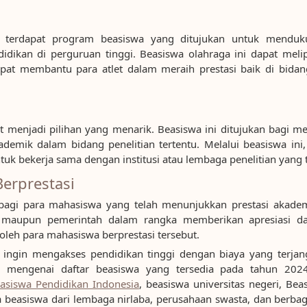
a, terdapat program beasiswa yang ditujukan untuk mendu
kan di perguruan tinggi. Beasiswa olahraga ini dapat melipu
dapat membantu para atlet dalam meraih prestasi baik di bid
apat menjadi pilihan yang menarik. Beasiswa ini ditujukan bagi 
ik dalam bidang penelitian tertentu. Melalui beasiswa ini,
k bekerja sama dengan institusi atau lembaga penelitian yang t
erprestasi
s bagi para mahasiswa yang telah menunjukkan prestasi akadem
gi maupun pemerintah dalam rangka memberikan apresiasi 
leh para mahasiswa berprestasi tersebut.
ngin mengakses pendidikan tinggi dengan biaya yang terjang
i mengenai daftar beasiswa yang tersedia pada tahun 202
asiswa Pendidikan Indonesia
, beasiswa universitas negeri, Bea
ga beasiswa dari lembaga nirlaba, perusahaan swasta, dan berb