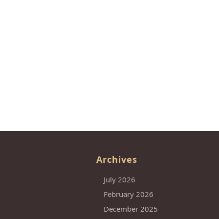
Archives
July 2026
February 2026
December 2025