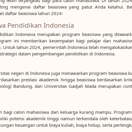
ng lebih terjangkau bagi para calon mahasiswa. Di tahun 2024
ting mengenai daftar beasiswa yang patut Anda ketahui. Ber
ait daftar beasiswa tahun 2024:
wa Pendidikan Indonesia
didikan Indonesia merupakan program beasiswa yang ditawark
rogram ini memberikan kesempatan bagi pelajar dan mahasisw
ri. Untuk tahun 2024, pemerintah Indonesia telah mengalokasik
 strategis dalam pengembangan pendidikan di Indonesia.
ersitas negeri di Indonesia juga menawarkan program beasiswa 
rdasarkan prestasi akademik hingga beasiswa berdasarkan krite
Teknologi Bandung, dan Universitas Gadjah Mada merupakan cont
an bagi calon mahasiswa dari keluarga kurang mampu. Program 
iki potensi akademik tinggi namun terkendala oleh keterbatas
ngan keuangan untuk biaya kuliah, biaya hidup, serta perlengka