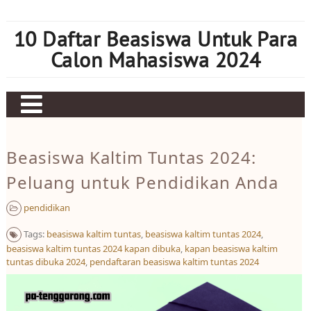
Skip
to
10 Daftar Beasiswa Untuk Para
content
Calon Mahasiswa 2024
Home
Beasiswa Kaltim Tuntas 2024:
Sbobet
Peluang untuk Pendidikan Anda
Judi bola
pendidikan
Mahjong Ways 2
Tags:
beasiswa kaltim tuntas
,
beasiswa kaltim tuntas 2024
,
Slot Kamboja
beasiswa kaltim tuntas 2024 kapan dibuka
,
kapan beasiswa kaltim
tuntas dibuka 2024
,
pendaftaran beasiswa kaltim tuntas 2024
Slot Thailand