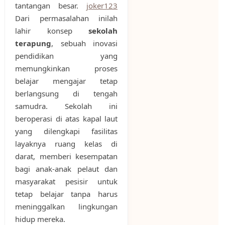
tantangan besar.
joker123
Dari permasalahan inilah
lahir konsep
sekolah
terapung
, sebuah inovasi
pendidikan yang
memungkinkan proses
belajar mengajar tetap
berlangsung di tengah
samudra. Sekolah ini
beroperasi di atas kapal laut
yang dilengkapi fasilitas
layaknya ruang kelas di
darat, memberi kesempatan
bagi anak-anak pelaut dan
masyarakat pesisir untuk
tetap belajar tanpa harus
meninggalkan lingkungan
hidup mereka.