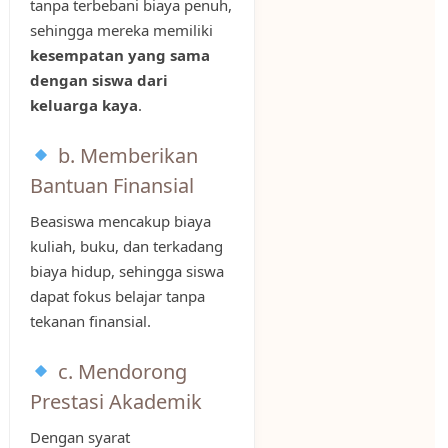
tanpa terbebani biaya penuh,
sehingga mereka memiliki
kesempatan yang sama
dengan siswa dari
keluarga kaya
.
b. Memberikan
Bantuan Finansial
Beasiswa mencakup biaya
kuliah, buku, dan terkadang
biaya hidup, sehingga siswa
dapat fokus belajar tanpa
tekanan finansial.
c. Mendorong
Prestasi Akademik
Dengan syarat