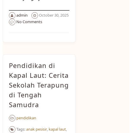
admin
October 30, 2025
No Comments
Pendidikan di
Kapal Laut: Cerita
Sekolah Terapung
di Tengah
Samudra
pendidikan
Tags:
anak pesisir
,
kapal laut
,