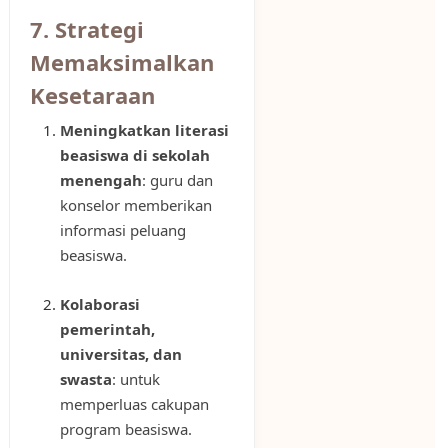
7. Strategi
Memaksimalkan
Kesetaraan
Meningkatkan literasi
beasiswa di sekolah
menengah
: guru dan
konselor memberikan
informasi peluang
beasiswa.
Kolaborasi
pemerintah,
universitas, dan
swasta
: untuk
memperluas cakupan
program beasiswa.