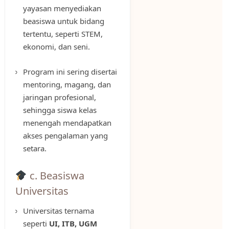
yayasan menyediakan
beasiswa untuk bidang
tertentu, seperti STEM,
ekonomi, dan seni.
Program ini sering disertai
mentoring, magang, dan
jaringan profesional,
sehingga siswa kelas
menengah mendapatkan
akses pengalaman yang
setara.
c. Beasiswa
Universitas
Universitas ternama
seperti
UI, ITB, UGM