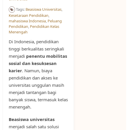
Tags:
Beasiswa Universitas
,
Kesetaraan Pendidikan
,
mahasiswa Indonesia
,
Peluang
Pendidikan
,
Pendidikan Kelas
Menengah
Di Indonesia, pendidikan
tinggi berkualitas seringkali
menjadi
penentu mobilitas
sosial dan kesuksesan
karier
. Namun, biaya
pendidikan dan akses ke
universitas unggulan masih
menjadi tantangan bagi
banyak siswa, termasuk kelas
menengah.
Beasiswa universitas
menjadi salah satu solusi