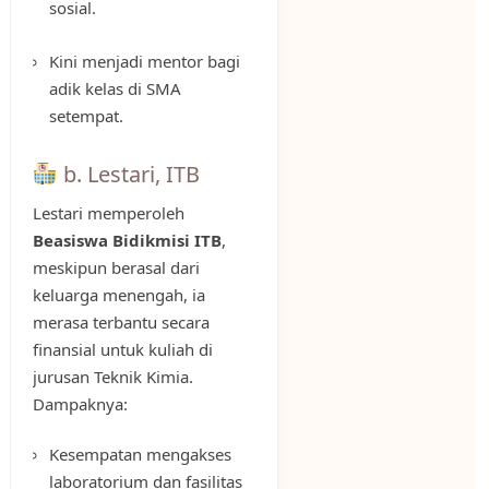
sosial.
Kini menjadi mentor bagi
adik kelas di SMA
setempat.
b. Lestari, ITB
Lestari memperoleh
Beasiswa Bidikmisi ITB
,
meskipun berasal dari
keluarga menengah, ia
merasa terbantu secara
finansial untuk kuliah di
jurusan Teknik Kimia.
Dampaknya:
Kesempatan mengakses
laboratorium dan fasilitas