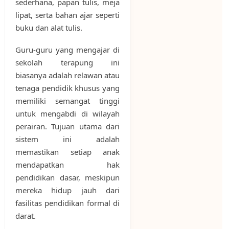
sederhana, papan tulis, meja
lipat, serta bahan ajar seperti
buku dan alat tulis.
Guru-guru yang mengajar di
sekolah terapung ini
biasanya adalah relawan atau
tenaga pendidik khusus yang
memiliki semangat tinggi
untuk mengabdi di wilayah
perairan. Tujuan utama dari
sistem ini adalah
memastikan setiap anak
mendapatkan hak
pendidikan dasar, meskipun
mereka hidup jauh dari
fasilitas pendidikan formal di
darat.