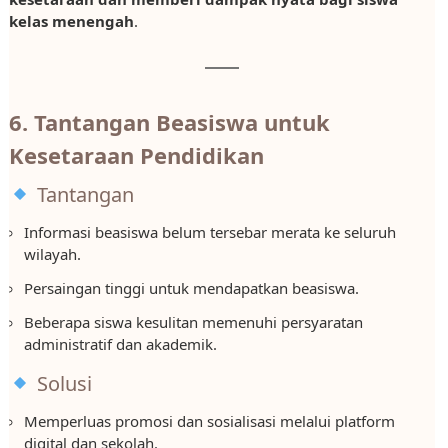
kelas menengah
.
6. Tantangan Beasiswa untuk
Kesetaraan Pendidikan
Tantangan
Informasi beasiswa belum tersebar merata ke seluruh
wilayah.
Persaingan tinggi untuk mendapatkan beasiswa.
Beberapa siswa kesulitan memenuhi persyaratan
administratif dan akademik.
Solusi
Memperluas promosi dan sosialisasi melalui platform
digital dan sekolah.