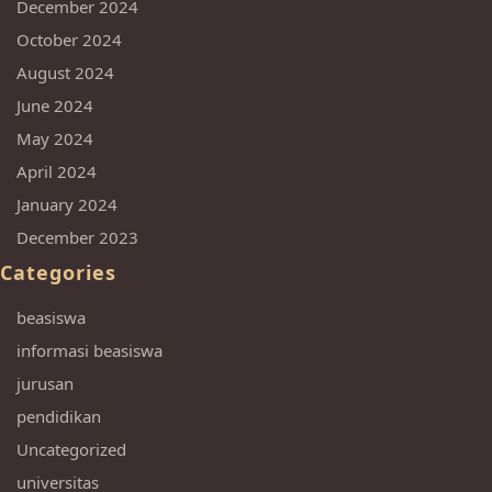
December 2024
October 2024
August 2024
June 2024
May 2024
April 2024
January 2024
December 2023
Categories
beasiswa
informasi beasiswa
jurusan
pendidikan
Uncategorized
universitas