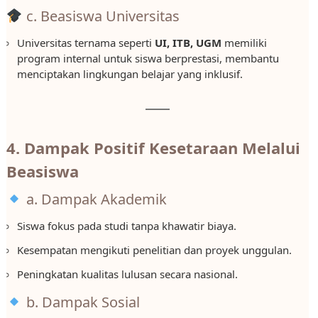
c. Beasiswa Universitas
Universitas ternama seperti
UI, ITB, UGM
memiliki
program internal untuk siswa berprestasi, membantu
menciptakan lingkungan belajar yang inklusif.
4. Dampak Positif Kesetaraan Melalui
Beasiswa
a. Dampak Akademik
Siswa fokus pada studi tanpa khawatir biaya.
Kesempatan mengikuti penelitian dan proyek unggulan.
Peningkatan kualitas lulusan secara nasional.
b. Dampak Sosial