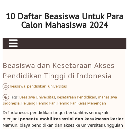
Skip
to
10 Daftar Beasiswa Untuk Para
content
Calon Mahasiswa 2024
Home
Beasiswa dan Kesetaraan Akses
Sbobet
Pendidikan Tinggi di Indonesia
Judi bola
beasiswa
,
pendidikan
,
universitas
Mahjong Ways 2
Tags:
Beasiswa Universitas
,
Kesetaraan Pendidikan
,
mahasiswa
Slot Kamboja
Indonesia
,
Peluang Pendidikan
,
Pendidikan Kelas Menengah
Slot Thailand
Di Indonesia, pendidikan tinggi berkualitas seringkali
menjadi
penentu mobilitas sosial dan kesuksesan karier
.
Namun, biaya pendidikan dan akses ke universitas unggulan