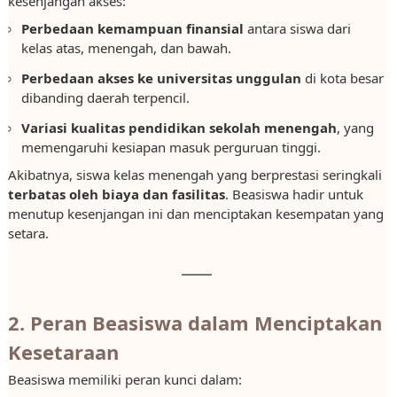
kesenjangan akses:
Perbedaan kemampuan finansial
antara siswa dari
kelas atas, menengah, dan bawah.
Perbedaan akses ke universitas unggulan
di kota besar
dibanding daerah terpencil.
Variasi kualitas pendidikan sekolah menengah
, yang
memengaruhi kesiapan masuk perguruan tinggi.
Akibatnya, siswa kelas menengah yang berprestasi seringkali
terbatas oleh biaya dan fasilitas
. Beasiswa hadir untuk
menutup kesenjangan ini dan menciptakan kesempatan yang
setara.
2. Peran Beasiswa dalam Menciptakan
Kesetaraan
Beasiswa memiliki peran kunci dalam: