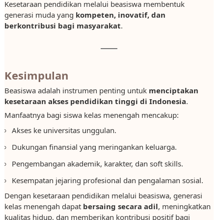
Kesetaraan pendidikan melalui beasiswa membentuk
generasi muda yang
kompeten, inovatif, dan
berkontribusi bagi masyarakat
.
Kesimpulan
Beasiswa adalah instrumen penting untuk
menciptakan
kesetaraan akses pendidikan tinggi di Indonesia
.
Manfaatnya bagi siswa kelas menengah mencakup:
Akses ke universitas unggulan.
Dukungan finansial yang meringankan keluarga.
Pengembangan akademik, karakter, dan soft skills.
Kesempatan jejaring profesional dan pengalaman sosial.
Dengan kesetaraan pendidikan melalui beasiswa, generasi
kelas menengah dapat
bersaing secara adil
, meningkatkan
kualitas hidup, dan memberikan kontribusi positif bagi