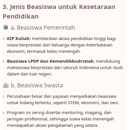
3. Jenis Beasiswa untuk Kesetaraan
Pendidikan
a. Beasiswa Pemerintah
KIP Kuliah
: memberikan akses pendidikan tinggi bagi
siswa berprestasi dari keluarga dengan keterbatasan
ekonomi, termasuk kelas menengah.
Beasiswa LPDP dan Kemendikbudristek
: mendukung
mahasiswa berprestasi dari seluruh Indonesia untuk studi
dalam dan luar negeri.
b. Beasiswa Swasta
Perusahaan besar dan yayasan menyediakan beasiswa
untuk bidang tertentu, seperti STEM, ekonomi, dan seni.
Program ini sering disertai mentoring, magang, dan
jaringan profesional, sehingga siswa kelas menengah
mendapatkan akses pengalaman yang setara.