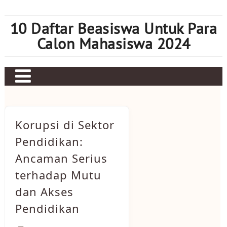
Skip
to
10 Daftar Beasiswa Untuk Para
content
Calon Mahasiswa 2024
Home
Sbobet
Korupsi di Sektor
Judi bola
Pendidikan:
Ancaman Serius
Mahjong Ways 2
terhadap Mutu
Slot Kamboja
dan Akses
Slot Thailand
Pendidikan