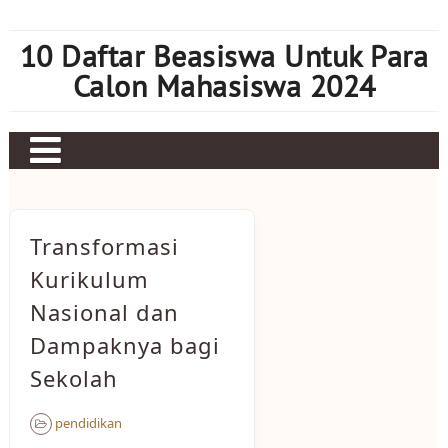
Skip
to
10 Daftar Beasiswa Untuk Para
content
Calon Mahasiswa 2024
Home
Sbobet
Transformasi
Judi bola
Kurikulum
Nasional dan
Mahjong Ways 2
Dampaknya bagi
Slot Kamboja
Sekolah
Slot Thailand
pendidikan