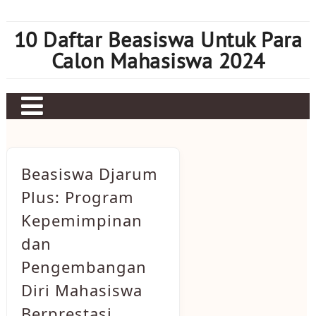
Skip
to
10 Daftar Beasiswa Untuk Para
content
Calon Mahasiswa 2024
Home
Sbobet
Beasiswa Djarum
Judi bola
Plus: Program
Kepemimpinan
Mahjong Ways 2
dan
Slot Kamboja
Pengembangan
Slot Thailand
Diri Mahasiswa
Berprestasi