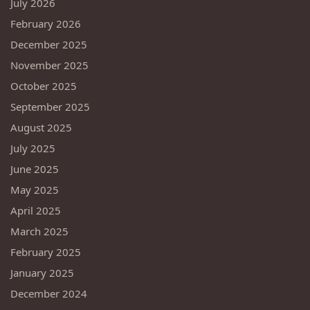
July 2026
February 2026
December 2025
November 2025
October 2025
September 2025
August 2025
July 2025
June 2025
May 2025
April 2025
March 2025
February 2025
January 2025
December 2024