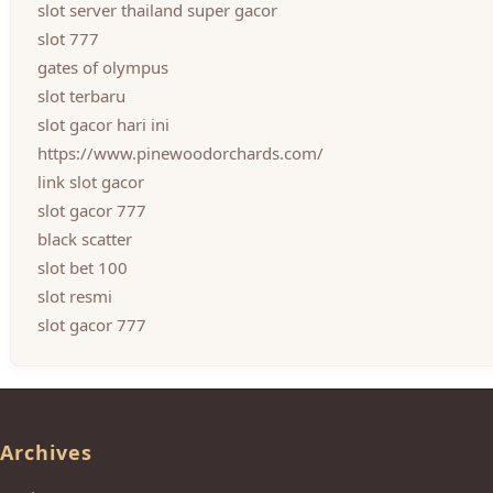
slot server thailand super gacor
slot 777
gates of olympus
slot terbaru
slot gacor hari ini
https://www.pinewoodorchards.com/
link slot gacor
slot gacor 777
black scatter
slot bet 100
slot resmi
slot gacor 777
Archives