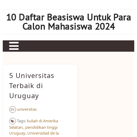
Skip
to
10 Daftar Beasiswa Untuk Para
content
Calon Mahasiswa 2024
Home
Sbobet
5 Universitas
Judi bola
Terbaik di
Uruguay
Mahjong Ways 2
Slot Kamboja
universitas
Slot Thailand
Tags:
kuliah di Amerika
Selatan.
,
pendidikan tinggi
Uruguay
,
Universidad de la