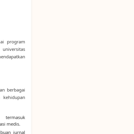
gai program
niversitas
mendapatkan
an berbagai
n kehidupan
, termasuk
asi medis.
buan jurnal