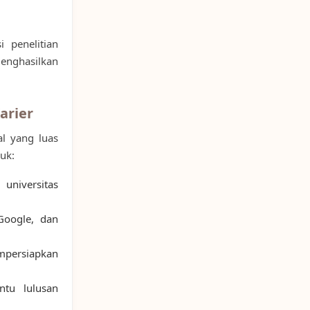
i penelitian
menghasilkan
arier
al yang luas
uk:
niversitas
Google, dan
persiapkan
tu lulusan