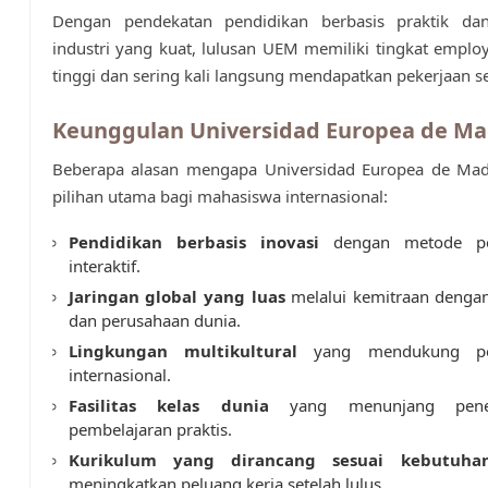
Dengan pendekatan pendidikan berbasis praktik da
industri yang kuat, lulusan UEM memiliki tingkat employ
tinggi dan sering kali langsung mendapatkan pekerjaan se
Keunggulan Universidad Europea de Ma
Beberapa alasan mengapa Universidad Europea de Mad
pilihan utama bagi mahasiswa internasional:
Pendidikan berbasis inovasi
dengan metode pe
interaktif.
Jaringan global yang luas
melalui kemitraan dengan
dan perusahaan dunia.
Lingkungan multikultural
yang mendukung pem
internasional.
Fasilitas kelas dunia
yang menunjang penel
pembelajaran praktis.
Kurikulum yang dirancang sesuai kebutuhan
meningkatkan peluang kerja setelah lulus.