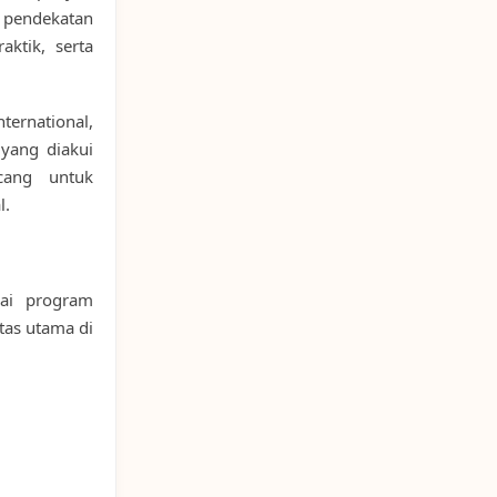
 pendekatan
ktik, serta
ternational,
 yang diakui
cang untuk
l.
ai program
ltas utama di