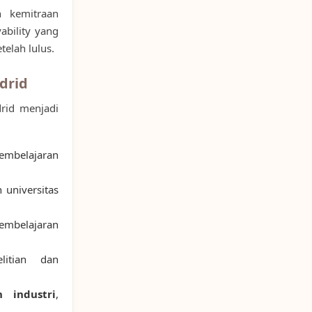
n kemitraan
ability yang
telah lulus.
drid
rid menjadi
mbelajaran
 universitas
belajaran
itian dan
 industri
,