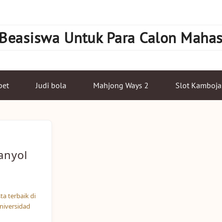
 Beasiswa Untuk Para Calon Maha
bet
Judi bola
Mahjong Ways 2
Slot Kamboja
anyol
a terbaik di
niversidad