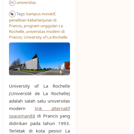
universitas
Tags:
kampus inovatif
,
penelitian keberlanjutan di
Prancis
,
program unggulan La
Rochelle
,
universitas modern di
Prancis
,
University of La Rochelle
University of La Rochelle
(Université de La Rochelle)
adalah salah satu universitas
modern
link alternatif
spaceman88
di Prancis yang
didirikan pada tahun 1993.
Terletak di kota pesisir La