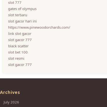
slot 777
gates of olympus
slot terbaru
slot gacor hari ini
https://www.pinewoodorchards.com/
link slot gacor
slot gacor 777
black scatter
slot bet 100
slot resmi
slot gacor 777
Archives
July 2026