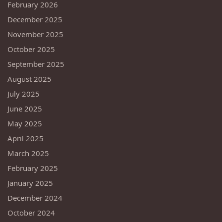
February 2026
December 2025
November 2025
October 2025
September 2025
August 2025
July 2025
June 2025
May 2025
April 2025
March 2025
February 2025
January 2025
December 2024
October 2024