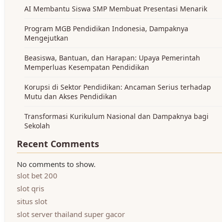
AI Membantu Siswa SMP Membuat Presentasi Menarik
Program MGB Pendidikan Indonesia, Dampaknya
Mengejutkan
Beasiswa, Bantuan, dan Harapan: Upaya Pemerintah
Memperluas Kesempatan Pendidikan
Korupsi di Sektor Pendidikan: Ancaman Serius terhadap
Mutu dan Akses Pendidikan
Transformasi Kurikulum Nasional dan Dampaknya bagi
Sekolah
Recent Comments
No comments to show.
slot bet 200
slot qris
situs slot
slot server thailand super gacor