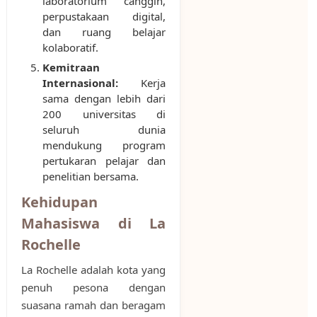
laboratorium canggih,
perpustakaan digital,
dan ruang belajar
kolaboratif.
Kemitraan
Internasional:
Kerja
sama dengan lebih dari
200 universitas di
seluruh dunia
mendukung program
pertukaran pelajar dan
penelitian bersama.
Kehidupan
Mahasiswa di La
Rochelle
La Rochelle adalah kota yang
penuh pesona dengan
suasana ramah dan beragam