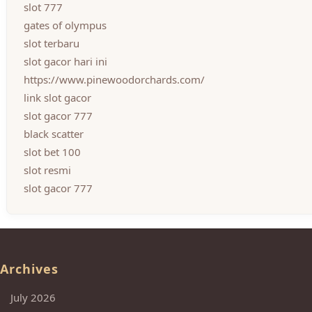
slot 777
gates of olympus
slot terbaru
slot gacor hari ini
https://www.pinewoodorchards.com/
link slot gacor
slot gacor 777
black scatter
slot bet 100
slot resmi
slot gacor 777
Archives
July 2026