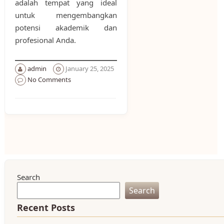
adalah tempat yang ideal
untuk mengembangkan
potensi akademik dan
profesional Anda.
admin
January 25, 2025
No Comments
Search
Search
Recent Posts