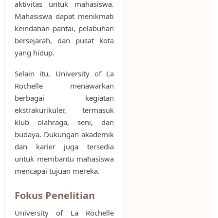
aktivitas untuk mahasiswa.
Mahasiswa dapat menikmati
keindahan pantai, pelabuhan
bersejarah, dan pusat kota
yang hidup.
Selain itu, University of La
Rochelle menawarkan
berbagai kegiatan
ekstrakurikuler, termasuk
klub olahraga, seni, dan
budaya. Dukungan akademik
dan karier juga tersedia
untuk membantu mahasiswa
mencapai tujuan mereka.
Fokus Penelitian
University of La Rochelle