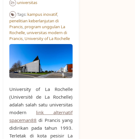
universitas
Tags:
kampus inovatif
,
penelitian keberlanjutan di
Prancis
,
program unggulan La
Rochelle
,
universitas modern di
Prancis
,
University of La Rochelle
University of La Rochelle
(Université de La Rochelle)
adalah salah satu universitas
modern
link alternatif
spaceman88
di Prancis yang
didirikan pada tahun 1993.
Terletak di kota pesisir La