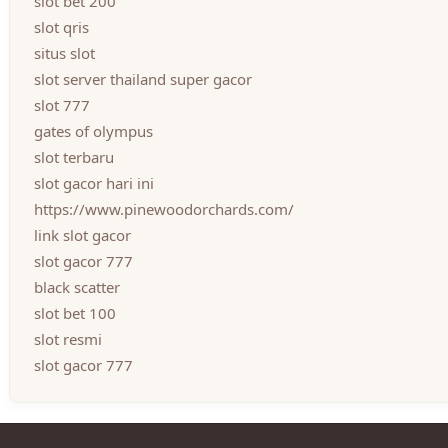
slot bet 200
slot qris
situs slot
slot server thailand super gacor
slot 777
gates of olympus
slot terbaru
slot gacor hari ini
https://www.pinewoodorchards.com/
link slot gacor
slot gacor 777
black scatter
slot bet 100
slot resmi
slot gacor 777