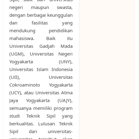
negeri maupun swasta,
dengan berbagai keunggulan
dan fasilitas yang
mendukung pendidikan
mahasiswa. Baik itu
Universitas Gadjah Mada
(UGM), Universitas Negeri
Yogyakarta (UNY),
Universitas Islam Indonesia
(UII), Universitas
Cokroaminoto Yogyakarta
(UCY), atau Universitas Atma
Jaya Yogyakarta (UAJY),
semuanya memiliki program
studi Teknik Sipil yang
berkualitas. Lulusan Teknik
Sipil dari universitas-
universitas tersebut akan