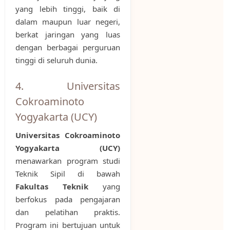
yang lebih tinggi, baik di
dalam maupun luar negeri,
berkat jaringan yang luas
dengan berbagai perguruan
tinggi di seluruh dunia.
4. Universitas
Cokroaminoto
Yogyakarta (UCY)
Universitas Cokroaminoto
Yogyakarta (UCY)
menawarkan program studi
Teknik Sipil di bawah
Fakultas Teknik
yang
berfokus pada pengajaran
dan pelatihan praktis.
Program ini bertujuan untuk