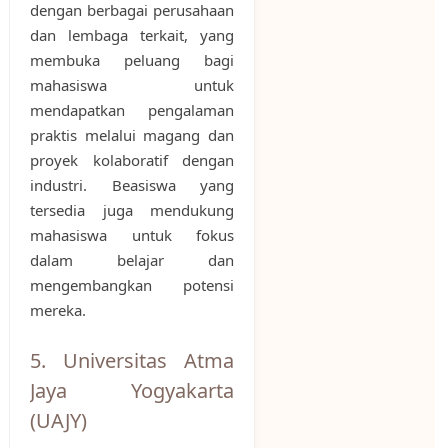
dengan berbagai perusahaan
dan lembaga terkait, yang
membuka peluang bagi
mahasiswa untuk
mendapatkan pengalaman
praktis melalui magang dan
proyek kolaboratif dengan
industri. Beasiswa yang
tersedia juga mendukung
mahasiswa untuk fokus
dalam belajar dan
mengembangkan potensi
mereka.
5. Universitas Atma
Jaya Yogyakarta
(UAJY)