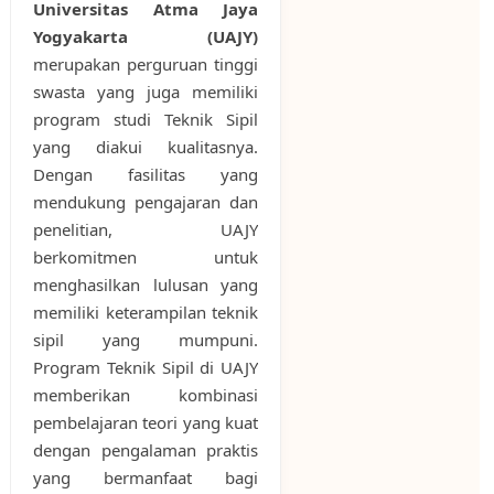
Universitas Atma Jaya
Yogyakarta (UAJY)
merupakan perguruan tinggi
swasta yang juga memiliki
program studi Teknik Sipil
yang diakui kualitasnya.
Dengan fasilitas yang
mendukung pengajaran dan
penelitian, UAJY
berkomitmen untuk
menghasilkan lulusan yang
memiliki keterampilan teknik
sipil yang mumpuni.
Program Teknik Sipil di UAJY
memberikan kombinasi
pembelajaran teori yang kuat
dengan pengalaman praktis
yang bermanfaat bagi