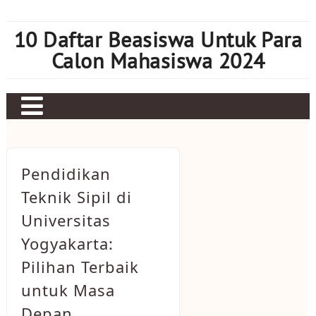
Skip
to
10 Daftar Beasiswa Untuk Para
content
Calon Mahasiswa 2024
Home
Sbobet
Pendidikan
Judi bola
Teknik Sipil di
Universitas
Mahjong Ways 2
Yogyakarta:
Slot Kamboja
Pilihan Terbaik
Slot Thailand
untuk Masa
Depan