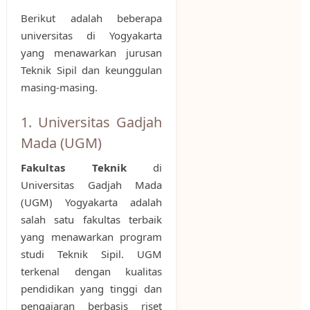
Berikut adalah beberapa
universitas di Yogyakarta
yang menawarkan jurusan
Teknik Sipil dan keunggulan
masing-masing.
1. Universitas Gadjah
Mada (UGM)
Fakultas Teknik
di
Universitas Gadjah Mada
(UGM) Yogyakarta adalah
salah satu fakultas terbaik
yang menawarkan program
studi Teknik Sipil. UGM
terkenal dengan kualitas
pendidikan yang tinggi dan
pengajaran berbasis riset