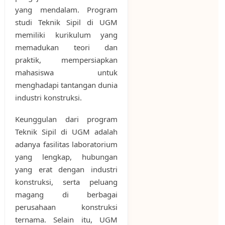
yang mendalam. Program
studi Teknik Sipil di UGM
memiliki kurikulum yang
memadukan teori dan
praktik, mempersiapkan
mahasiswa untuk
menghadapi tantangan dunia
industri konstruksi.
Keunggulan dari program
Teknik Sipil di UGM adalah
adanya fasilitas laboratorium
yang lengkap, hubungan
yang erat dengan industri
konstruksi, serta peluang
magang di berbagai
perusahaan konstruksi
ternama. Selain itu, UGM