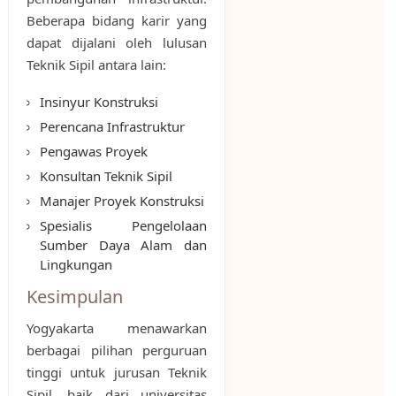
Beberapa bidang karir yang
dapat dijalani oleh lulusan
Teknik Sipil antara lain:
Insinyur Konstruksi
Perencana Infrastruktur
Pengawas Proyek
Konsultan Teknik Sipil
Manajer Proyek Konstruksi
Spesialis Pengelolaan
Sumber Daya Alam dan
Lingkungan
Kesimpulan
Yogyakarta menawarkan
berbagai pilihan perguruan
tinggi untuk jurusan Teknik
Sipil, baik dari universitas