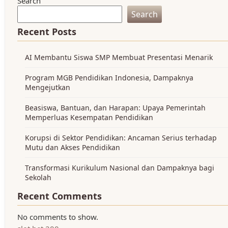
Search
Search
Recent Posts
AI Membantu Siswa SMP Membuat Presentasi Menarik
Program MGB Pendidikan Indonesia, Dampaknya
Mengejutkan
Beasiswa, Bantuan, dan Harapan: Upaya Pemerintah
Memperluas Kesempatan Pendidikan
Korupsi di Sektor Pendidikan: Ancaman Serius terhadap
Mutu dan Akses Pendidikan
Transformasi Kurikulum Nasional dan Dampaknya bagi
Sekolah
Recent Comments
No comments to show.