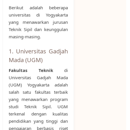
Berikut adalah beberapa
universitas di Yogyakarta
yang menawarkan jurusan
Teknik Sipil dan keunggulan
masing-masing.
1. Universitas Gadjah
Mada (UGM)
Fakultas Teknik
di
Universitas Gadjah Mada
(UGM) Yogyakarta adalah
salah satu fakultas terbaik
yang menawarkan program
studi Teknik Sipil. UGM
terkenal dengan kualitas
pendidikan yang tinggi dan
pengajaran berbasis riset