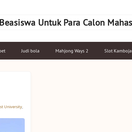
 Beasiswa Untuk Para Calon Maha
bet
Judi bola
Mahjong Ways 2
Slot Kamboja
t University
,