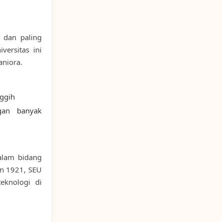
a dan paling
versitas ini
aniora.
nggih
gan banyak
dalam bidang
un 1921, SEU
eknologi di