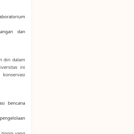
boratorium
pangan dan
n diri dalam
versitas ini
 konservasi
asi bencana
engelolaan
tinggi yang