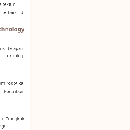
sitektur
terbaik di
chnology
ns terapan.
 teknologi
ium robotika
 kontribusi
di Tiongkok
ogi.