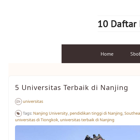
Skip
to
content
10 Daftar
Home
Sbo
5 Universitas Terbaik di Nanjing
universitas
Tags:
Nanjing University
,
pendidikan tinggi di Nanjing
,
Southeas
universitas di Tiongkok
,
universitas terbaik di Nanjing