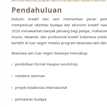
seni internasional
,
program seni untuk pemuda
,
residensi seniman 
Pendahuluan
Industri kreatif dan seni memainkan peran pen
memperkuat identitas budaya dan ekonomi kreatif nasi
2026 menawarkan banyak peluang bagi pelajar, mahasis
musisi, desainer, dan profesional kreatif Indonesia untuk
berlatih di luar negeri melalui program beasiswa seni da
Beasiswa seni luar negeri biasanya mencakup:
pendidikan formal maupun workshop
residensi seniman
proyek kolaborasi internasional
pertukaran budaya