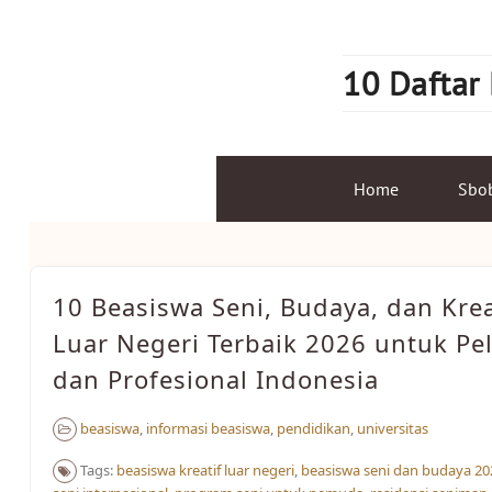
Skip
to
content
10 Daftar
Home
Sbo
10 Beasiswa Seni, Budaya, dan Krea
Luar Negeri Terbaik 2026 untuk Pel
dan Profesional Indonesia
beasiswa
,
informasi beasiswa
,
pendidikan
,
universitas
Tags:
beasiswa kreatif luar negeri
,
beasiswa seni dan budaya 20