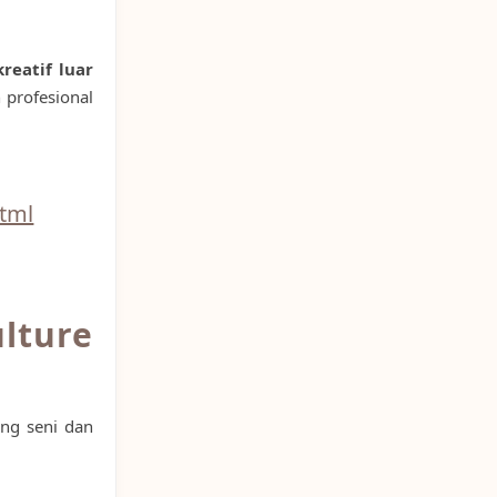
reatif luar
 profesional
tml
lture
ng seni dan