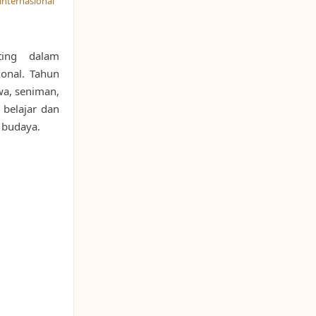
internasional
ting dalam
onal. Tahun
wa, seniman,
 belajar dan
n budaya.