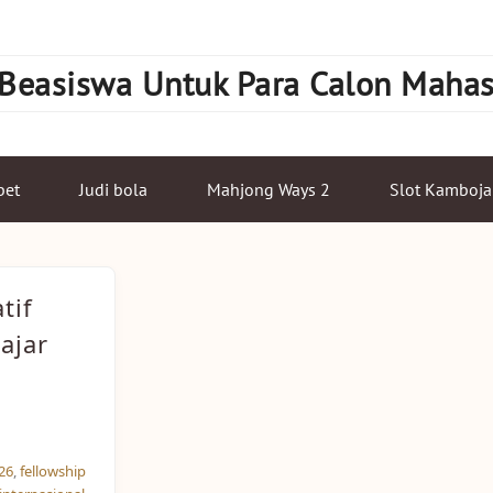
 Beasiswa Untuk Para Calon Maha
bet
Judi bola
Mahjong Ways 2
Slot Kamboja
tif
ajar
26
,
fellowship