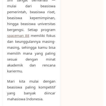
mulai dari beasiswa
pemerintah, beasiswa riset,
beasiswa kepemimpinan,
hingga beasiswa universitas
bergengsi. Setiap program
spaceman 88
memiliki fokus
dan keunggulannya masing-
masing, sehingga kamu bisa
memilih mana yang paling
sesuai dengan minat
akademik dan rencana
kariermu.
Mari kita mulai dengan
beasiswa paling kompetitif
yang banyak diincar
mahasiswa Indonesia.