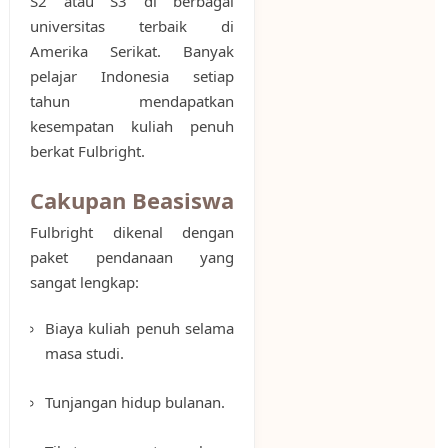
S2 atau S3 di berbagai
universitas terbaik di
Amerika Serikat. Banyak
pelajar Indonesia setiap
tahun mendapatkan
kesempatan kuliah penuh
berkat Fulbright.
Cakupan Beasiswa
Fulbright dikenal dengan
paket pendanaan yang
sangat lengkap:
Biaya kuliah penuh selama
masa studi.
Tunjangan hidup bulanan.