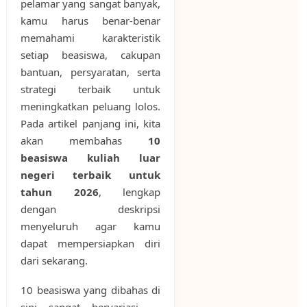
pelamar yang sangat banyak,
kamu harus benar-benar
memahami karakteristik
setiap beasiswa, cakupan
bantuan, persyaratan, serta
strategi terbaik untuk
meningkatkan peluang lolos.
Pada artikel panjang ini, kita
akan membahas
10
beasiswa kuliah luar
negeri terbaik untuk
tahun 2026
, lengkap
dengan deskripsi
menyeluruh agar kamu
dapat mempersiapkan diri
dari sekarang.
10 beasiswa yang dibahas di
sini sangat bervariasi —