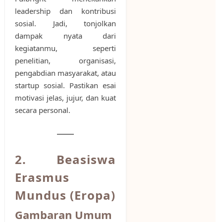
leadership dan kontribusi
sosial. Jadi, tonjolkan
dampak nyata dari
kegiatanmu, seperti
penelitian, organisasi,
pengabdian masyarakat, atau
startup sosial. Pastikan esai
motivasi jelas, jujur, dan kuat
secara personal.
2. Beasiswa
Erasmus
Mundus (Eropa)
Gambaran Umum