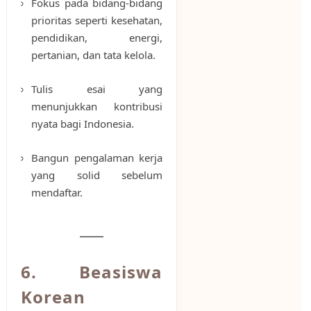
Fokus pada bidang-bidang
prioritas seperti kesehatan,
pendidikan, energi,
pertanian, dan tata kelola.
Tulis esai yang
menunjukkan kontribusi
nyata bagi Indonesia.
Bangun pengalaman kerja
yang solid sebelum
mendaftar.
6. Beasiswa
Korean