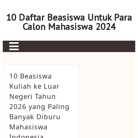
Skip
to
10 Daftar Beasiswa Untuk Para
content
Calon Mahasiswa 2024
Home
Sbobet
10 Beasiswa
Judi bola
Kuliah ke Luar
Negeri Tahun
Mahjong Ways 2
2026 yang Paling
Slot Kamboja
Banyak Diburu
Slot Thailand
Mahasiswa
Indonesia