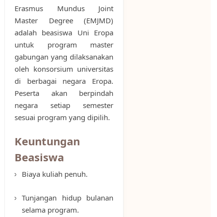
Erasmus Mundus Joint
Master Degree (EMJMD)
adalah beasiswa Uni Eropa
untuk program master
gabungan yang dilaksanakan
oleh konsorsium universitas
di berbagai negara Eropa.
Peserta akan berpindah
negara setiap semester
sesuai program yang dipilih.
Keuntungan
Beasiswa
Biaya kuliah penuh.
Tunjangan hidup bulanan
selama program.