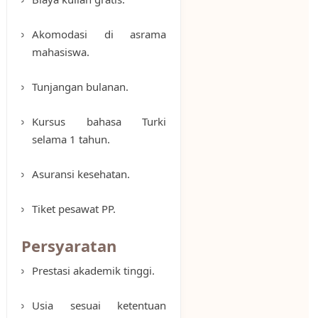
Akomodasi di asrama
mahasiswa.
Tunjangan bulanan.
Kursus bahasa Turki
selama 1 tahun.
Asuransi kesehatan.
Tiket pesawat PP.
Persyaratan
Prestasi akademik tinggi.
Usia sesuai ketentuan