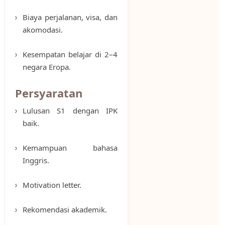
Biaya perjalanan, visa, dan
akomodasi.
Kesempatan belajar di 2–4
negara Eropa.
Persyaratan
Lulusan S1 dengan IPK
baik.
Kemampuan bahasa
Inggris.
Motivation letter.
Rekomendasi akademik.