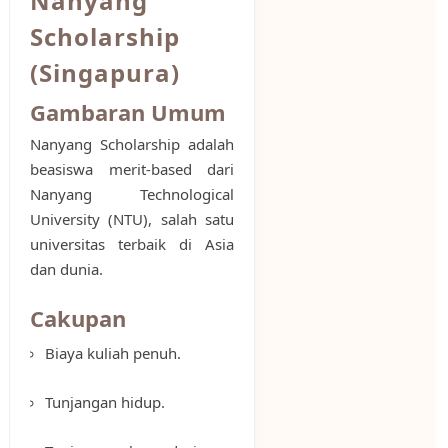
Nanyang
Scholarship
(Singapura)
Gambaran Umum
Nanyang Scholarship adalah
beasiswa merit-based dari
Nanyang Technological
University (NTU), salah satu
universitas terbaik di Asia
dan dunia.
Cakupan
Biaya kuliah penuh.
Tunjangan hidup.