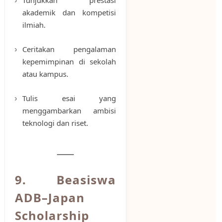
akademik dan kompetisi
ilmiah.
Ceritakan pengalaman
kepemimpinan di sekolah
atau kampus.
Tulis esai yang
menggambarkan ambisi
teknologi dan riset.
9. Beasiswa
ADB–Japan
Scholarship