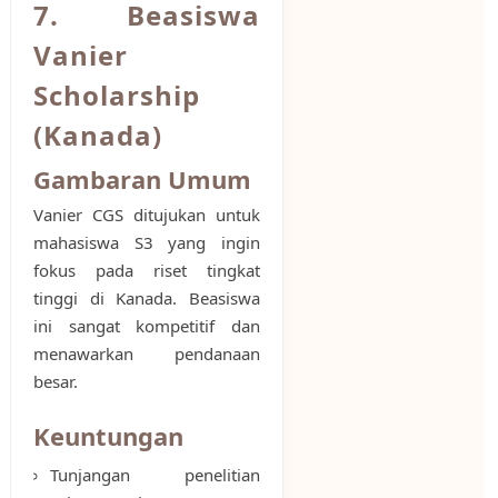
7. Beasiswa
Vanier
Scholarship
(Kanada)
Gambaran Umum
Vanier CGS ditujukan untuk
mahasiswa S3 yang ingin
fokus pada riset tingkat
tinggi di Kanada. Beasiswa
ini sangat kompetitif dan
menawarkan pendanaan
besar.
Keuntungan
Tunjangan penelitian