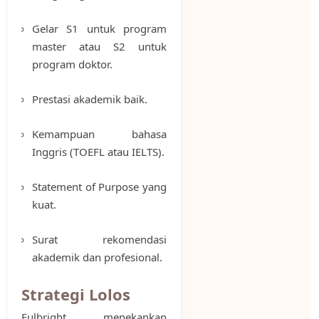
Gelar S1 untuk program
master atau S2 untuk
program doktor.
Prestasi akademik baik.
Kemampuan bahasa
Inggris (TOEFL atau IELTS).
Statement of Purpose yang
kuat.
Surat rekomendasi
akademik dan profesional.
Strategi Lolos
Fulbright menekankan