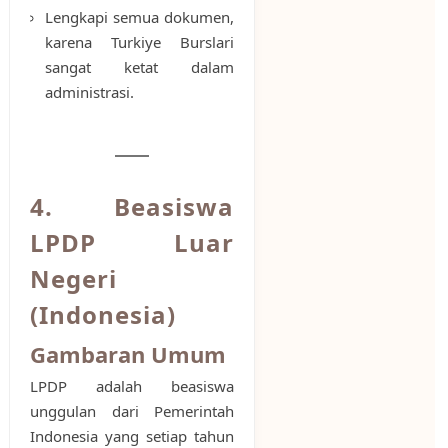
Lengkapi semua dokumen,
karena Turkiye Burslari
sangat ketat dalam
administrasi.
4. Beasiswa
LPDP Luar
Negeri
(Indonesia)
Gambaran Umum
LPDP adalah beasiswa
unggulan dari Pemerintah
Indonesia yang setiap tahun