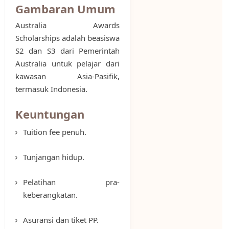
Gambaran Umum
Australia Awards
Scholarships adalah beasiswa
S2 dan S3 dari Pemerintah
Australia untuk pelajar dari
kawasan Asia-Pasifik,
termasuk Indonesia.
Keuntungan
Tuition fee penuh.
Tunjangan hidup.
Pelatihan pra-
keberangkatan.
Asuransi dan tiket PP.