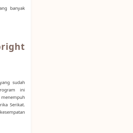
yang banyak
ight
 yang sudah
rogram ini
in menempuh
ika Serikat.
 kesempatan