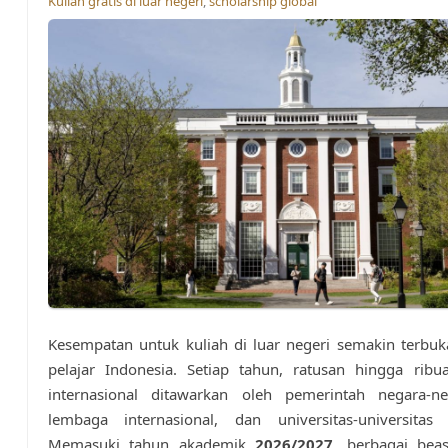
Kuliah gratis di luar negeri
,
scholarship global
Kesempatan untuk kuliah di luar negeri semakin terbuk
pelajar Indonesia. Setiap tahun, ratusan hingga ribu
internasional ditawarkan oleh pemerintah negara-n
lembaga internasional, dan universitas-universitas
Memasuki tahun akademik
2026/2027
, berbagai bea