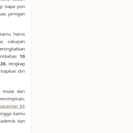
gi siapa pun
uas jaringan
 kamu harus
wa, cakupan
eningkatkan
 membahas
10
026
, lengkap
iapkan diri
 mulai dari
pemimpinan,
paceman 88
hingga kamu
kademik dan