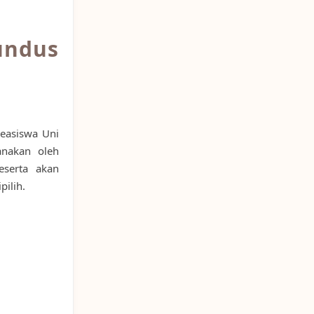
undus
easiswa Uni
anakan oleh
eserta akan
pilih.