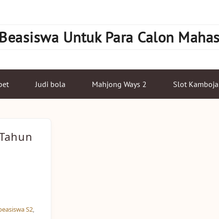
 Beasiswa Untuk Para Calon Maha
bet
Judi bola
Mahjong Ways 2
Slot Kamboja
 Tahun
beasiswa S2
,