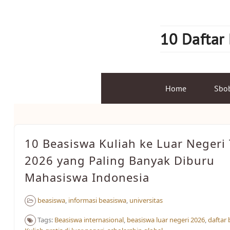
Skip
to
content
10 Daftar
Home
Sbo
10 Beasiswa Kuliah ke Luar Negeri
2026 yang Paling Banyak Diburu
Mahasiswa Indonesia
beasiswa
,
informasi beasiswa
,
universitas
Tags:
Beasiswa internasional
,
beasiswa luar negeri 2026
,
daftar 