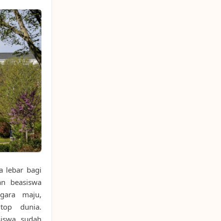
a lebar bagi
an beasiswa
egara maju,
 top dunia.
siswa sudah