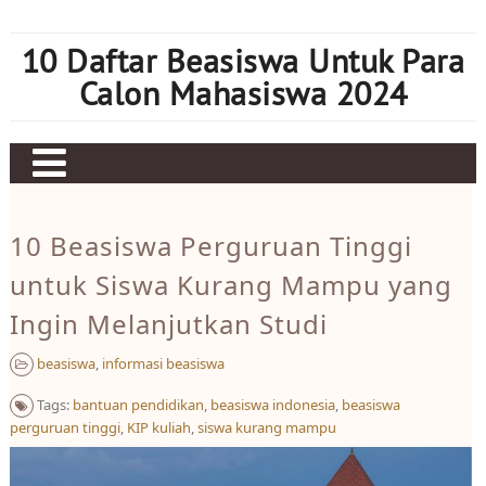
Skip
to
10 Daftar Beasiswa Untuk Para
content
Calon Mahasiswa 2024
Home
10 Beasiswa Perguruan Tinggi
Sbobet
untuk Siswa Kurang Mampu yang
Judi bola
Ingin Melanjutkan Studi
Mahjong Ways 2
beasiswa
,
informasi beasiswa
Slot Kamboja
Tags:
bantuan pendidikan
,
beasiswa indonesia
,
beasiswa
Slot Thailand
perguruan tinggi
,
KIP kuliah
,
siswa kurang mampu