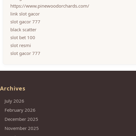
https://www.pinewoodorchards.com/
link slot gacor
slot gacor 777
black scatter
slot bet 100
slot resmi
slot gacor 777
Archives
July 2026
February 2026
December 2025
November 2025