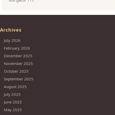
Archives
July 2026
February 2026
December 2025
November 2025
October 2025
September 2025
August 2025
July 2025
June 2025
May 2025