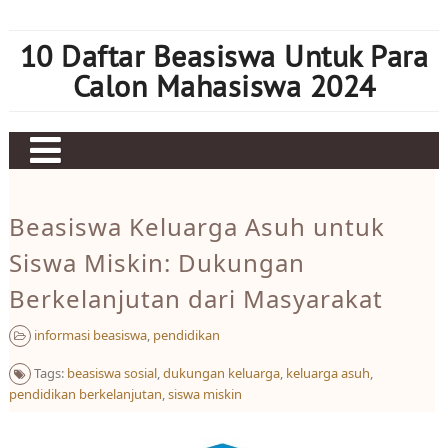
Skip
to
10 Daftar Beasiswa Untuk Para
content
Calon Mahasiswa 2024
Home
Beasiswa Keluarga Asuh untuk
Sbobet
Siswa Miskin: Dukungan
Judi bola
Berkelanjutan dari Masyarakat
Mahjong Ways 2
informasi beasiswa
,
pendidikan
Slot Kamboja
Tags:
beasiswa sosial
,
dukungan keluarga
,
keluarga asuh
,
Slot Thailand
pendidikan berkelanjutan
,
siswa miskin