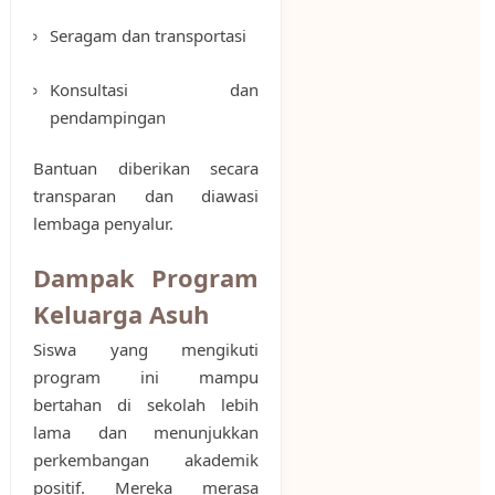
Seragam dan transportasi
Konsultasi dan
pendampingan
Bantuan diberikan secara
transparan dan diawasi
lembaga penyalur.
Dampak Program
Keluarga Asuh
Siswa yang mengikuti
program ini mampu
bertahan di sekolah lebih
lama dan menunjukkan
perkembangan akademik
positif. Mereka merasa