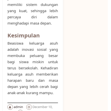
memiliki sistem dukungan
yang kuat, sehingga lebih
percaya diri dalam
menghadapi masa depan.
Kesimpulan
Beasiswa keluarga asuh
adalah inovasi sosial yang
membuka peluang besar
bagi siswa miskin untuk
terus bersekolah. Kehadiran
keluarga asuh memberikan
harapan baru dan masa
depan yang lebih cerah bagi
anak-anak kurang mampu.
admin
December 10,