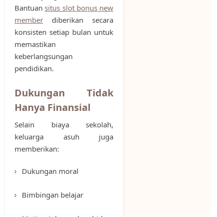
Bantuan
situs slot bonus new
member
diberikan secara
konsisten setiap bulan untuk
memastikan
keberlangsungan
pendidikan.
Dukungan Tidak
Hanya Finansial
Selain biaya sekolah,
keluarga asuh juga
memberikan:
Dukungan moral
Bimbingan belajar