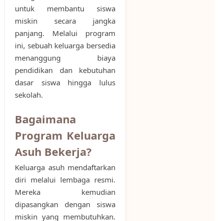
untuk membantu siswa
miskin secara jangka
panjang. Melalui program
ini, sebuah keluarga bersedia
menanggung biaya
pendidikan dan kebutuhan
dasar siswa hingga lulus
sekolah.
Bagaimana
Program Keluarga
Asuh Bekerja?
Keluarga asuh mendaftarkan
diri melalui lembaga resmi.
Mereka kemudian
dipasangkan dengan siswa
miskin yang membutuhkan.