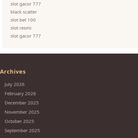
slot gacor 777
black scatter
slot bet 100
slot resmi
slot gacor 777
Archives
July 2026
February 2026
December 2025
November 2025
October 2025
September 2025