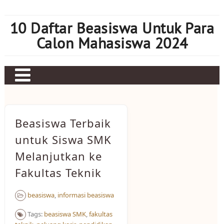
Skip
to
10 Daftar Beasiswa Untuk Para
content
Calon Mahasiswa 2024
Home
Sbobet
Beasiswa Terbaik
Judi bola
untuk Siswa SMK
Melanjutkan ke
Mahjong Ways 2
Fakultas Teknik
Slot Kamboja
Slot Thailand
beasiswa
,
informasi beasiswa
Tags:
beasiswa SMK
,
fakultas