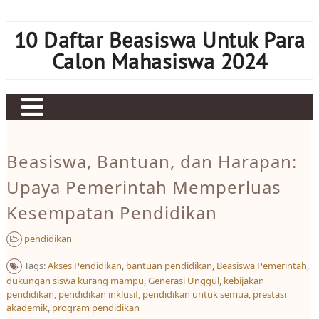
Skip
to
10 Daftar Beasiswa Untuk Para
content
Calon Mahasiswa 2024
Home
Beasiswa, Bantuan, dan Harapan:
Sbobet
Upaya Pemerintah Memperluas
Judi bola
Kesempatan Pendidikan
Mahjong Ways 2
pendidikan
Slot Kamboja
Tags:
Akses Pendidikan​
,
bantuan pendidikan
,
Beasiswa Pemerintah
,
Slot Thailand
dukungan siswa kurang mampu
,
Generasi Unggul
,
kebijakan
pendidikan
,
pendidikan inklusif
,
pendidikan untuk semua
,
prestasi
akademik
,
program pendidikan