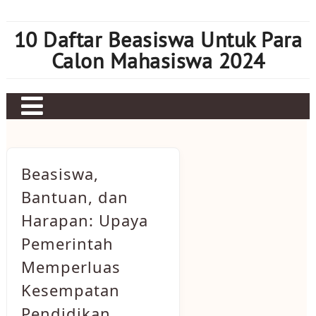
Skip
to
10 Daftar Beasiswa Untuk Para
content
Calon Mahasiswa 2024
Home
Sbobet
Beasiswa,
Judi bola
Bantuan, dan
Harapan: Upaya
Mahjong Ways 2
Pemerintah
Slot Kamboja
Memperluas
Slot Thailand
Kesempatan
Pendidikan