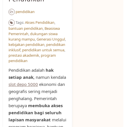
pendidikan
Tags:
Akses Pendidikan​
,
bantuan pendidikan
,
Beasiswa
Pemerintah
,
dukungan siswa
kurang mampu
,
Generasi Unggul
,
kebijakan pendidikan
,
pendidikan
inklusif
,
pendidikan untuk semua
,
prestasi akademik
,
program
pendidikan
Pendidikan adalah
hak
setiap anak
, namun kendala
slot depo 5000
ekonomi dan
geografis sering menjadi
penghalang. Pemerintah
berupaya
membuka akses
pendidikan bagi seluruh
lapisan masyarakat
melalui
program beasiswa, bantuan