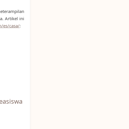
eterampilan
 Artikel ini
m/es/casa/
:
easiswa