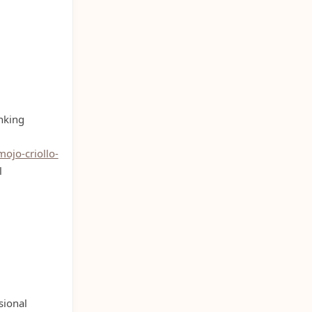
nking
ojo-criollo-
l
sional