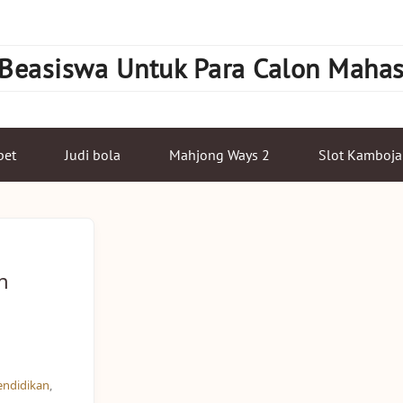
 Beasiswa Untuk Para Calon Maha
bet
Judi bola
Mahjong Ways 2
Slot Kamboja
n
endidikan
,