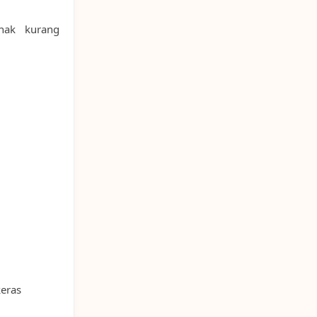
nak kurang
keras