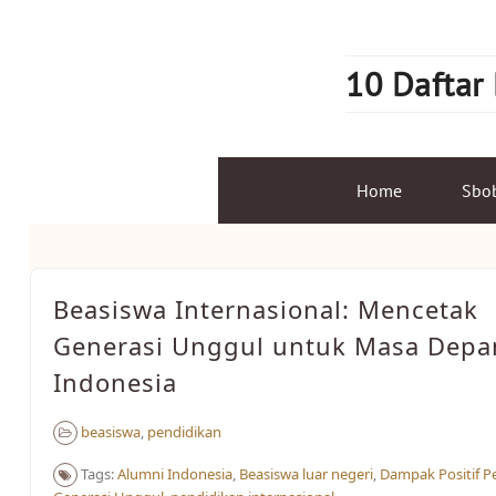
Skip
to
content
10 Daftar
Home
Sbo
Beasiswa Internasional: Mencetak
Generasi Unggul untuk Masa Depa
Indonesia
beasiswa
,
pendidikan
Tags:
Alumni Indonesia
,
Beasiswa luar negeri
,
Dampak Positif P