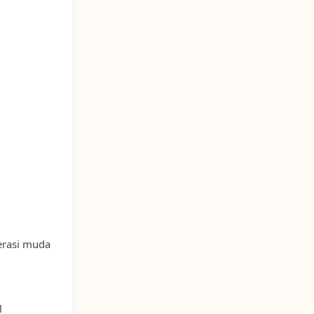
erasi muda
l