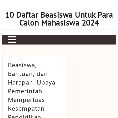
Skip
to
10 Daftar Beasiswa Untuk Para
content
Calon Mahasiswa 2024
Home
Sbobet
Beasiswa,
Judi bola
Bantuan, dan
Harapan: Upaya
Mahjong Ways 2
Pemerintah
Slot Kamboja
Memperluas
Slot Thailand
Kesempatan
Pendidikan