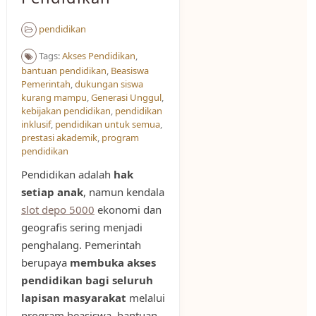
pendidikan
Tags:
Akses Pendidikan​
,
bantuan pendidikan
,
Beasiswa
Pemerintah
,
dukungan siswa
kurang mampu
,
Generasi Unggul
,
kebijakan pendidikan
,
pendidikan
inklusif
,
pendidikan untuk semua
,
prestasi akademik
,
program
pendidikan
Pendidikan adalah
hak
setiap anak
, namun kendala
slot depo 5000
ekonomi dan
geografis sering menjadi
penghalang. Pemerintah
berupaya
membuka akses
pendidikan bagi seluruh
lapisan masyarakat
melalui
program beasiswa, bantuan