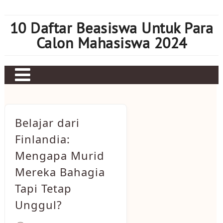
Skip
to
10 Daftar Beasiswa Untuk Para
content
Calon Mahasiswa 2024
Home
Sbobet
Belajar dari
Judi bola
Finlandia:
Mengapa Murid
Mahjong Ways 2
Mereka Bahagia
Slot Kamboja
Tapi Tetap
Slot Thailand
Unggul?