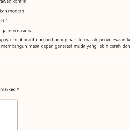
rawan konflik
dikan modern
ktif
ga internasional
aya kolaboratif dari berbagai pihak, termasuk penyelesaian ko
k membangun masa depan generasi muda yang lebih cerah dan st
e marked
*