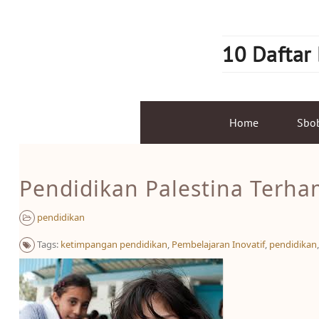
Skip
to
content
10 Daftar
Home
Sbo
Pendidikan Palestina Terham
pendidikan
Tags:
ketimpangan pendidikan
,
Pembelajaran Inovatif
,
pendidikan