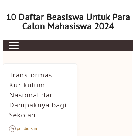
Skip
to
10 Daftar Beasiswa Untuk Para
content
Calon Mahasiswa 2024
Home
Sbobet
Transformasi
Judi bola
Kurikulum
Nasional dan
Mahjong Ways 2
Dampaknya bagi
Slot Kamboja
Sekolah
Slot Thailand
pendidikan