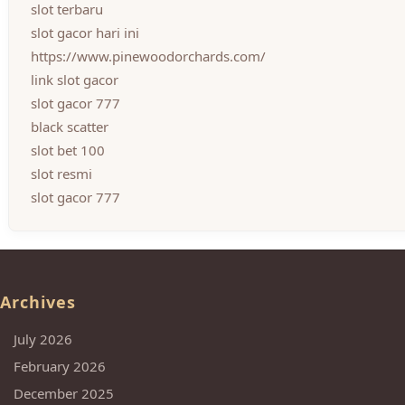
slot terbaru
slot gacor hari ini
https://www.pinewoodorchards.com/
link slot gacor
slot gacor 777
black scatter
slot bet 100
slot resmi
slot gacor 777
Archives
July 2026
February 2026
December 2025