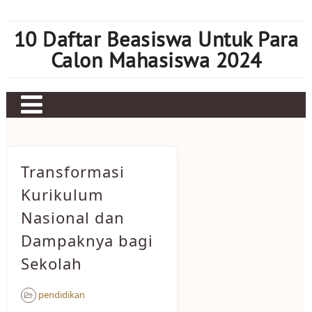
Skip
to
10 Daftar Beasiswa Untuk Para
content
Calon Mahasiswa 2024
Home
Sbobet
Transformasi
Judi bola
Kurikulum
Nasional dan
Mahjong Ways 2
Dampaknya bagi
Slot Kamboja
Sekolah
Slot Thailand
pendidikan