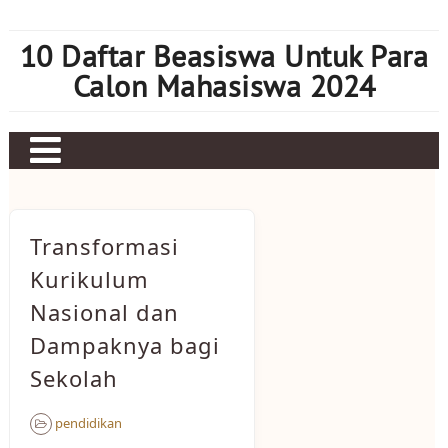
Skip
to
10 Daftar Beasiswa Untuk Para
content
Calon Mahasiswa 2024
Home
Sbobet
Transformasi
Judi bola
Kurikulum
Nasional dan
Mahjong Ways 2
Dampaknya bagi
Slot Kamboja
Sekolah
Slot Thailand
pendidikan