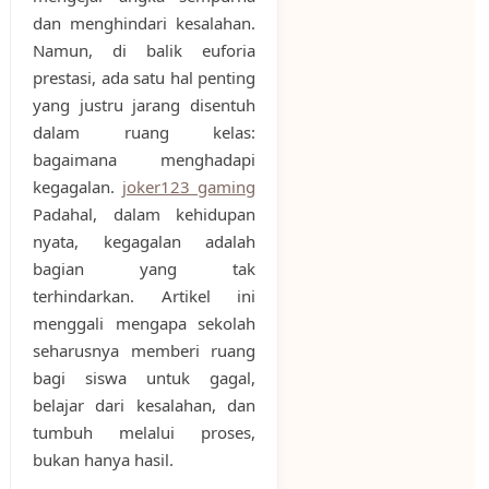
dan menghindari kesalahan.
Namun, di balik euforia
prestasi, ada satu hal penting
yang justru jarang disentuh
dalam ruang kelas:
bagaimana menghadapi
kegagalan.
joker123 gaming
Padahal, dalam kehidupan
nyata, kegagalan adalah
bagian yang tak
terhindarkan. Artikel ini
menggali mengapa sekolah
seharusnya memberi ruang
bagi siswa untuk gagal,
belajar dari kesalahan, dan
tumbuh melalui proses,
bukan hanya hasil.