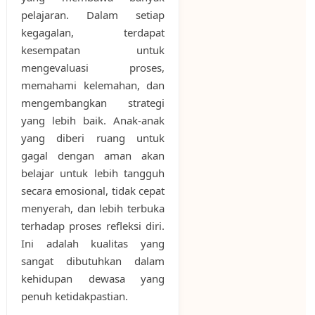
pelajaran. Dalam setiap
kegagalan, terdapat
kesempatan untuk
mengevaluasi proses,
memahami kelemahan, dan
mengembangkan strategi
yang lebih baik. Anak-anak
yang diberi ruang untuk
gagal dengan aman akan
belajar untuk lebih tangguh
secara emosional, tidak cepat
menyerah, dan lebih terbuka
terhadap proses refleksi diri.
Ini adalah kualitas yang
sangat dibutuhkan dalam
kehidupan dewasa yang
penuh ketidakpastian.