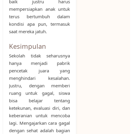
baik justru harus
mempersiapkan anak untuk
terus bertumbuh dalam
kondisi apa pun, termasuk
saat mereka jatuh.
Kesimpulan
Sekolah tidak seharusnya
hanya menjadi pabrik
pencetak juara yang
menghindari kesalahan.
Justru, dengan memberi
ruang untuk gagal, siswa
bisa belajar tentang
ketekunan, evaluasi diri, dan
keberanian untuk mencoba
lagi. Mengajarkan cara gagal
dengan sehat adalah bagian