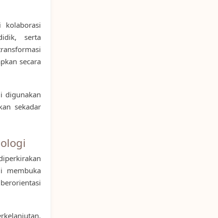
i kolaborasi
idik, serta
ransformasi
rapkan secara
i digunakan
kan sekadar
ologi
diperkirakan
ogi membuka
berorientasi
kelanjutan,