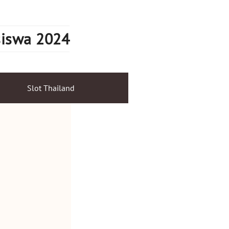
siswa 2024
Slot Thailand