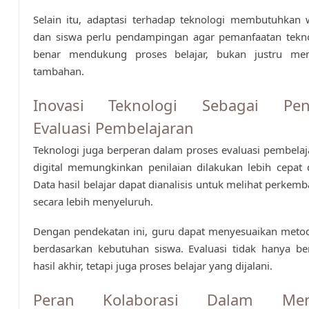
Selain itu, adaptasi terhadap teknologi membutuhkan 
dan siswa perlu pendampingan agar pemanfaatan tekno
benar mendukung proses belajar, bukan justru me
tambahan.
Inovasi Teknologi Sebagai Pe
Evaluasi Pembelajaran
Teknologi juga berperan dalam proses evaluasi pembelaj
digital memungkinkan penilaian dilakukan lebih cepat 
Data hasil belajar dapat dianalisis untuk melihat perkem
secara lebih menyeluruh.
Dengan pendekatan ini, guru dapat menyesuaikan meto
berdasarkan kebutuhan siswa. Evaluasi tidak hanya be
hasil akhir, tetapi juga proses belajar yang dijalani.
Peran Kolaborasi Dalam Men