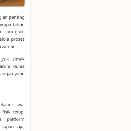
gian penting
berapa tahun
n cara guru
elola proses
n zaman.
 yuk simak
aruhi dunia
ntangan yang
lajar siswa.
fisik, tetapi
i platform
 kapan saja,