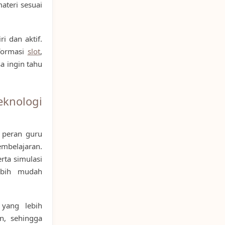
ateri sesuai
i dan aktif.
nformasi
slot
,
a ingin tahu
eknologi
h peran guru
mbelajaran.
erta simulasi
ebih mudah
 yang lebih
n, sehingga