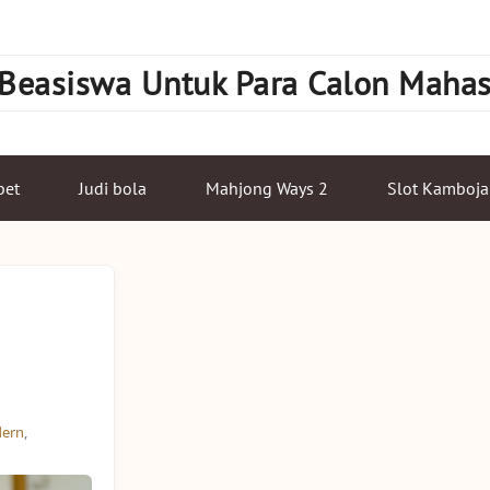
 Beasiswa Untuk Para Calon Maha
bet
Judi bola
Mahjong Ways 2
Slot Kamboja
dern
,