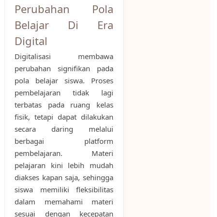
Perubahan Pola
Belajar Di Era
Digital
Digitalisasi membawa
perubahan signifikan pada
pola belajar siswa. Proses
pembelajaran tidak lagi
terbatas pada ruang kelas
fisik, tetapi dapat dilakukan
secara daring melalui
berbagai platform
pembelajaran. Materi
pelajaran kini lebih mudah
diakses kapan saja, sehingga
siswa memiliki fleksibilitas
dalam memahami materi
sesuai dengan kecepatan