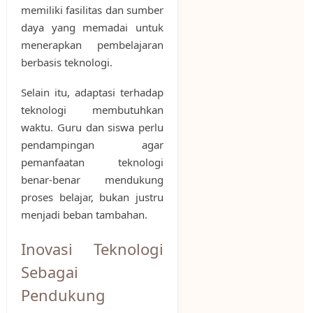
memiliki fasilitas dan sumber
daya yang memadai untuk
menerapkan pembelajaran
berbasis teknologi.
Selain itu, adaptasi terhadap
teknologi membutuhkan
waktu. Guru dan siswa perlu
pendampingan agar
pemanfaatan teknologi
benar-benar mendukung
proses belajar, bukan justru
menjadi beban tambahan.
Inovasi Teknologi
Sebagai
Pendukung