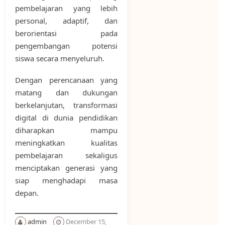
pembelajaran yang lebih
personal, adaptif, dan
berorientasi pada
pengembangan potensi
siswa secara menyeluruh.
Dengan perencanaan yang
matang dan dukungan
berkelanjutan, transformasi
digital di dunia pendidikan
diharapkan mampu
meningkatkan kualitas
pembelajaran sekaligus
menciptakan generasi yang
siap menghadapi masa
depan.
admin
December 15,