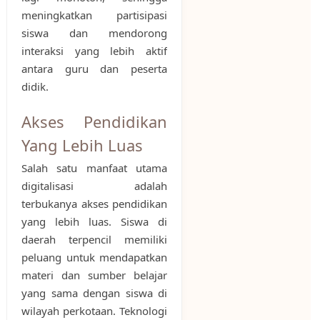
meningkatkan partisipasi
siswa dan mendorong
interaksi yang lebih aktif
antara guru dan peserta
didik.
Akses Pendidikan
Yang Lebih Luas
Salah satu manfaat utama
digitalisasi adalah
terbukanya akses pendidikan
yang lebih luas. Siswa di
daerah terpencil memiliki
peluang untuk mendapatkan
materi dan sumber belajar
yang sama dengan siswa di
wilayah perkotaan. Teknologi