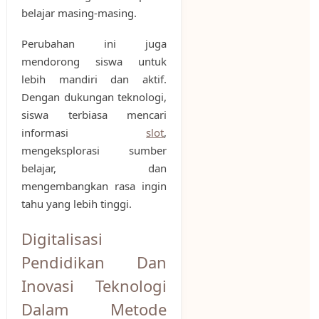
belajar masing-masing.
Perubahan ini juga
mendorong siswa untuk
lebih mandiri dan aktif.
Dengan dukungan teknologi,
siswa terbiasa mencari
informasi
slot
,
mengeksplorasi sumber
belajar, dan
mengembangkan rasa ingin
tahu yang lebih tinggi.
Digitalisasi
Pendidikan Dan
Inovasi Teknologi
Dalam Metode