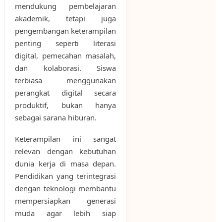
mendukung pembelajaran
akademik, tetapi juga
pengembangan keterampilan
penting seperti literasi
digital, pemecahan masalah,
dan kolaborasi. Siswa
terbiasa menggunakan
perangkat digital secara
produktif, bukan hanya
sebagai sarana hiburan.
Keterampilan ini sangat
relevan dengan kebutuhan
dunia kerja di masa depan.
Pendidikan yang terintegrasi
dengan teknologi membantu
mempersiapkan generasi
muda agar lebih siap