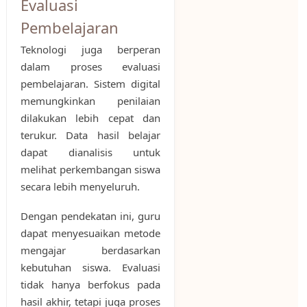
Evaluasi
Pembelajaran
Teknologi juga berperan
dalam proses evaluasi
pembelajaran. Sistem digital
memungkinkan penilaian
dilakukan lebih cepat dan
terukur. Data hasil belajar
dapat dianalisis untuk
melihat perkembangan siswa
secara lebih menyeluruh.
Dengan pendekatan ini, guru
dapat menyesuaikan metode
mengajar berdasarkan
kebutuhan siswa. Evaluasi
tidak hanya berfokus pada
hasil akhir, tetapi juga proses