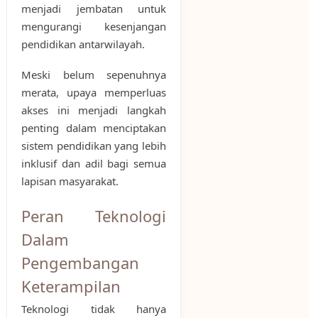
menjadi jembatan untuk
mengurangi kesenjangan
pendidikan antarwilayah.
Meski belum sepenuhnya
merata, upaya memperluas
akses ini menjadi langkah
penting dalam menciptakan
sistem pendidikan yang lebih
inklusif dan adil bagi semua
lapisan masyarakat.
Peran Teknologi
Dalam
Pengembangan
Keterampilan
Teknologi tidak hanya