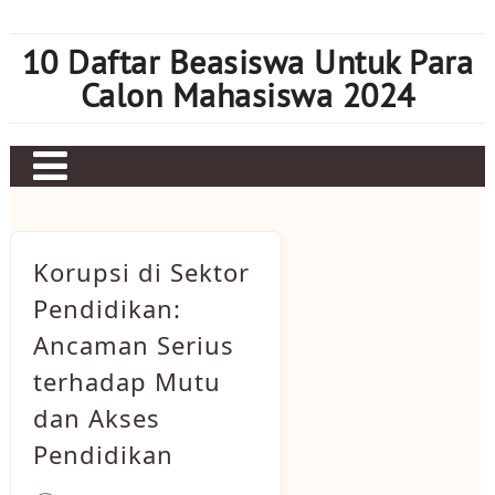
Skip
to
10 Daftar Beasiswa Untuk Para
content
Calon Mahasiswa 2024
Home
Sbobet
Korupsi di Sektor
Judi bola
Pendidikan:
Ancaman Serius
Mahjong Ways 2
terhadap Mutu
Slot Kamboja
dan Akses
Slot Thailand
Pendidikan