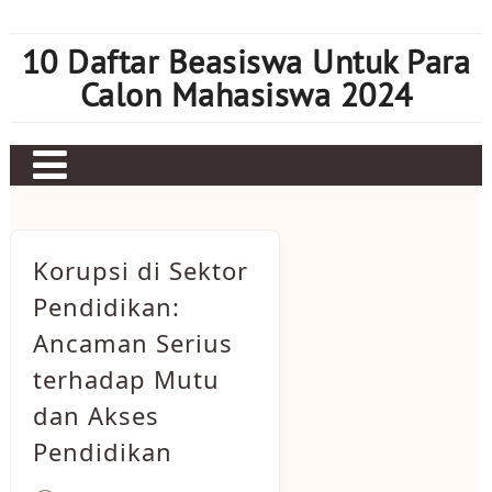
Skip
to
10 Daftar Beasiswa Untuk Para
content
Calon Mahasiswa 2024
Home
Sbobet
Korupsi di Sektor
Judi bola
Pendidikan:
Ancaman Serius
Mahjong Ways 2
terhadap Mutu
Slot Kamboja
dan Akses
Slot Thailand
Pendidikan