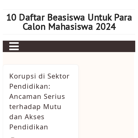
Skip
to
10 Daftar Beasiswa Untuk Para
content
Calon Mahasiswa 2024
Home
Sbobet
Korupsi di Sektor
Judi bola
Pendidikan:
Ancaman Serius
Mahjong Ways 2
terhadap Mutu
Slot Kamboja
dan Akses
Slot Thailand
Pendidikan