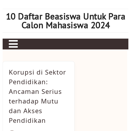
Skip
to
10 Daftar Beasiswa Untuk Para
content
Calon Mahasiswa 2024
Home
Sbobet
Korupsi di Sektor
Judi bola
Pendidikan:
Ancaman Serius
Mahjong Ways 2
terhadap Mutu
Slot Kamboja
dan Akses
Slot Thailand
Pendidikan