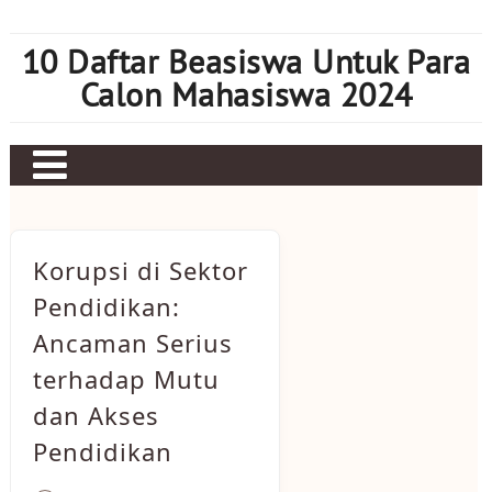
Skip
to
10 Daftar Beasiswa Untuk Para
content
Calon Mahasiswa 2024
Home
Sbobet
Korupsi di Sektor
Judi bola
Pendidikan:
Ancaman Serius
Mahjong Ways 2
terhadap Mutu
Slot Kamboja
dan Akses
Slot Thailand
Pendidikan