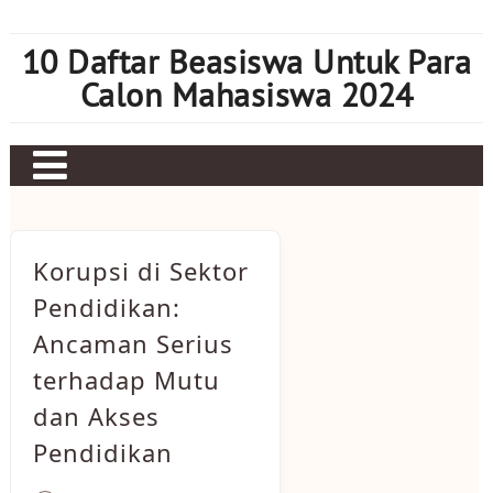
Skip
to
10 Daftar Beasiswa Untuk Para
content
Calon Mahasiswa 2024
Home
Sbobet
Korupsi di Sektor
Judi bola
Pendidikan:
Ancaman Serius
Mahjong Ways 2
terhadap Mutu
Slot Kamboja
dan Akses
Slot Thailand
Pendidikan