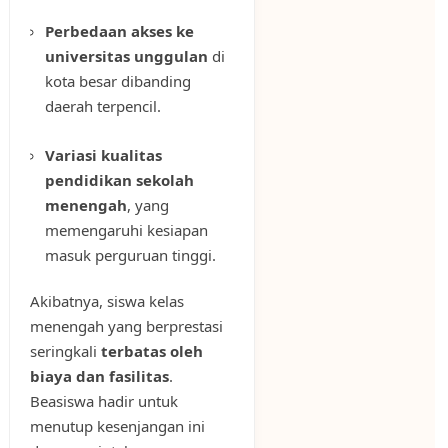
Perbedaan akses ke
universitas unggulan
di
kota besar dibanding
daerah terpencil.
Variasi kualitas
pendidikan sekolah
menengah
, yang
memengaruhi kesiapan
masuk perguruan tinggi.
Akibatnya, siswa kelas
menengah yang berprestasi
seringkali
terbatas oleh
biaya dan fasilitas
.
Beasiswa hadir untuk
menutup kesenjangan ini