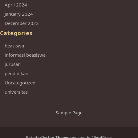
April 2024
January 2024
December 2023
Categories
beasiswa
informasi beasiswa
jurusan
pendidikan
Uncategorized
universitas
Sample Page
fInteriorDesign Theme
powered by
WordPress