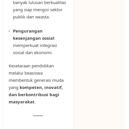
banyak lulusan berkualitas
yang siap mengisi sektor
publik dan swasta.
Pengurangan
kesenjangan sosial
:
memperkuat integrasi
sosial dan ekonomi.
Kesetaraan pendidikan
melalui beasiswa
membentuk generasi muda
yang
kompeten, inovatif,
dan berkontribusi bagi
masyarakat
.