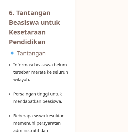
6. Tantangan
Beasiswa untuk
Kesetaraan
Pendidikan
Tantangan
Informasi beasiswa belum
tersebar merata ke seluruh
wilayah.
Persaingan tinggi untuk
mendapatkan beasiswa.
Beberapa siswa kesulitan
memenuhi persyaratan
administratif dan