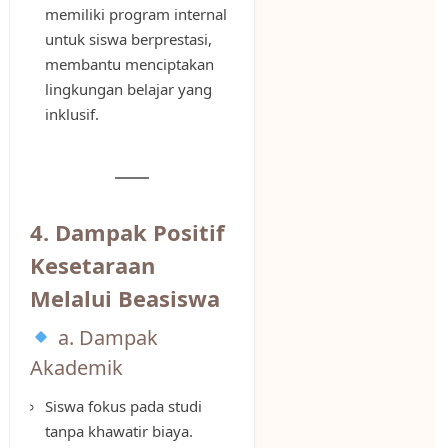
memiliki program internal
untuk siswa berprestasi,
membantu menciptakan
lingkungan belajar yang
inklusif.
4. Dampak Positif
Kesetaraan
Melalui Beasiswa
a. Dampak
Akademik
Siswa fokus pada studi
tanpa khawatir biaya.