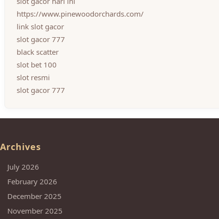
slot gacor hari ini
https://www.pinewoodorchards.com/
link slot gacor
slot gacor 777
black scatter
slot bet 100
slot resmi
slot gacor 777
Archives
July 2026
February 2026
December 2025
November 2025