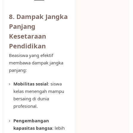
8. Dampak Jangka
Panjang
Kesetaraan
Pendidikan
Beasiswa yang efektif
membawa dampak jangka
panjang:
Mobilitas sosial
: siswa
kelas menengah mampu
bersaing di dunia
profesional.
Pengembangan
kapasitas bangsa
: lebih