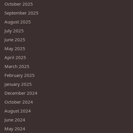
October 2025
September 2025
August 2025
July 2025
June 2025
May 2025
April 2025
March 2025
February 2025
January 2025
December 2024
October 2024
August 2024
June 2024
May 2024