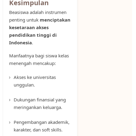
Kesimpulan
Beasiswa adalah instrumen
penting untuk
menciptakan
kesetaraan akses
pendidikan tinggi di
Indonesia
.
Manfaatnya bagi siswa kelas
menengah mencakup:
Akses ke universitas
unggulan.
Dukungan finansial yang
meringankan keluarga.
Pengembangan akademik,
karakter, dan soft skills.