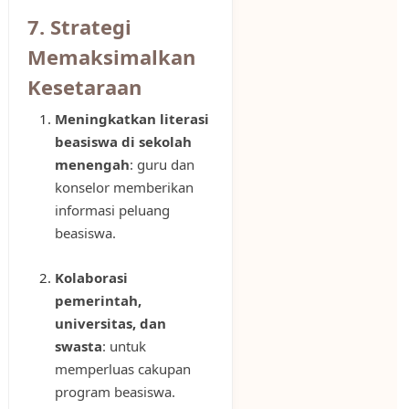
7. Strategi
Memaksimalkan
Kesetaraan
Meningkatkan literasi
beasiswa di sekolah
menengah
: guru dan
konselor memberikan
informasi peluang
beasiswa.
Kolaborasi
pemerintah,
universitas, dan
swasta
: untuk
memperluas cakupan
program beasiswa.