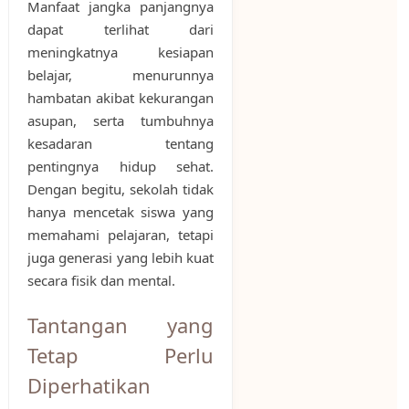
Manfaat jangka panjangnya
dapat terlihat dari
meningkatnya kesiapan
belajar, menurunnya
hambatan akibat kekurangan
asupan, serta tumbuhnya
kesadaran tentang
pentingnya hidup sehat.
Dengan begitu, sekolah tidak
hanya mencetak siswa yang
memahami pelajaran, tetapi
juga generasi yang lebih kuat
secara fisik dan mental.
Tantangan yang
Tetap Perlu
Diperhatikan