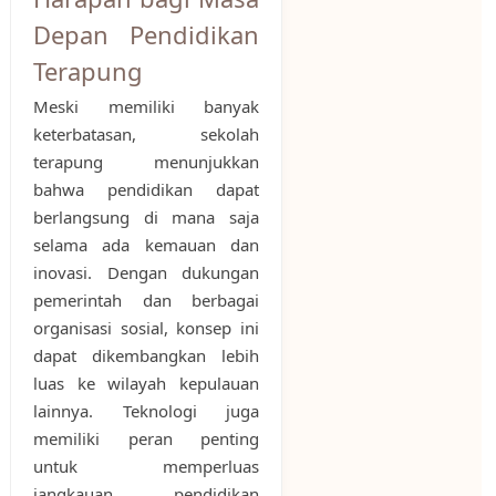
Depan Pendidikan
Terapung
Meski memiliki banyak
keterbatasan, sekolah
terapung menunjukkan
bahwa pendidikan dapat
berlangsung di mana saja
selama ada kemauan dan
inovasi. Dengan dukungan
pemerintah dan berbagai
organisasi sosial, konsep ini
dapat dikembangkan lebih
luas ke wilayah kepulauan
lainnya. Teknologi juga
memiliki peran penting
untuk memperluas
jangkauan pendidikan