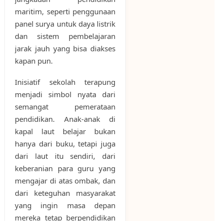
maritim, seperti penggunaan
panel surya untuk daya listrik
dan sistem pembelajaran
jarak jauh yang bisa diakses
kapan pun.
Inisiatif sekolah terapung
menjadi simbol nyata dari
semangat pemerataan
pendidikan. Anak-anak di
kapal laut belajar bukan
hanya dari buku, tetapi juga
dari laut itu sendiri, dari
keberanian para guru yang
mengajar di atas ombak, dan
dari keteguhan masyarakat
yang ingin masa depan
mereka tetap berpendidikan