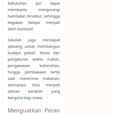
kebutuhan gizi dapat
membantu mengurangi
hambatan tersebut, sehingga
kegiatan belajar menjadi
lebih kondusif.
Sekolah juga mendapat
peluang untuk membangun
budaya peduli. Mulai dari
pengaturan waktu makan,
pengawasan kebersihan,
hingga pembiasaan tertib
saat menerima makanan,
semuanya bisa menjadi
latihan karakter yang
berguna bagi siswa.
Menguatkan Peran