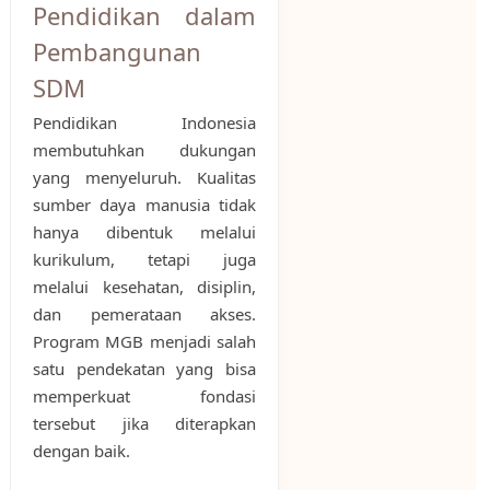
Pendidikan dalam
Pembangunan
SDM
Pendidikan Indonesia
membutuhkan dukungan
yang menyeluruh. Kualitas
sumber daya manusia tidak
hanya dibentuk melalui
kurikulum, tetapi juga
melalui kesehatan, disiplin,
dan pemerataan akses.
Program MGB menjadi salah
satu pendekatan yang bisa
memperkuat fondasi
tersebut jika diterapkan
dengan baik.