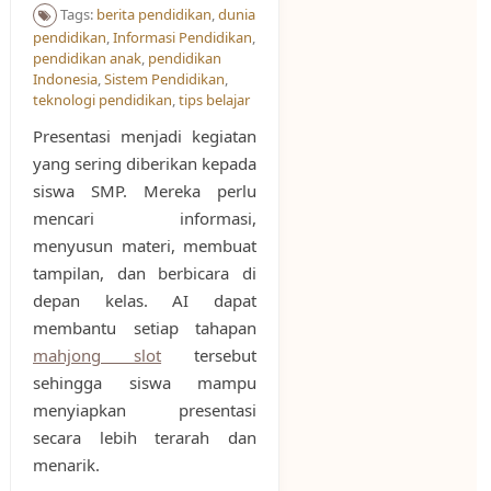
Tags:
berita pendidikan
,
dunia
pendidikan
,
Informasi Pendidikan
,
pendidikan anak
,
pendidikan
Indonesia
,
Sistem Pendidikan
,
teknologi pendidikan
,
tips belajar
Presentasi menjadi kegiatan
yang sering diberikan kepada
siswa SMP. Mereka perlu
mencari informasi,
menyusun materi, membuat
tampilan, dan berbicara di
depan kelas. AI dapat
membantu setiap tahapan
mahjong slot
tersebut
sehingga siswa mampu
menyiapkan presentasi
secara lebih terarah dan
menarik.