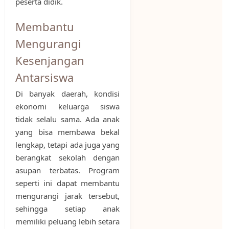
peserta didik.
Membantu
Mengurangi
Kesenjangan
Antarsiswa
Di banyak daerah, kondisi
ekonomi keluarga siswa
tidak selalu sama. Ada anak
yang bisa membawa bekal
lengkap, tetapi ada juga yang
berangkat sekolah dengan
asupan terbatas. Program
seperti ini dapat membantu
mengurangi jarak tersebut,
sehingga setiap anak
memiliki peluang lebih setara