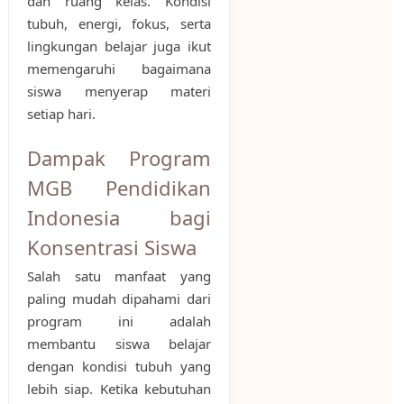
dan ruang kelas. Kondisi
tubuh, energi, fokus, serta
lingkungan belajar juga ikut
memengaruhi bagaimana
siswa menyerap materi
setiap hari.
Dampak Program
MGB Pendidikan
Indonesia bagi
Konsentrasi Siswa
Salah satu manfaat yang
paling mudah dipahami dari
program ini adalah
membantu siswa belajar
dengan kondisi tubuh yang
lebih siap. Ketika kebutuhan