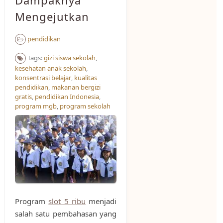
Dampaknya
Mengejutkan
pendidikan
Tags:
gizi siswa sekolah
,
kesehatan anak sekolah
,
konsentrasi belajar
,
kualitas
pendidikan
,
makanan bergizi
gratis
,
pendidikan Indonesia
,
program mgb
,
program sekolah
Program
slot 5 ribu
menjadi
salah satu pembahasan yang