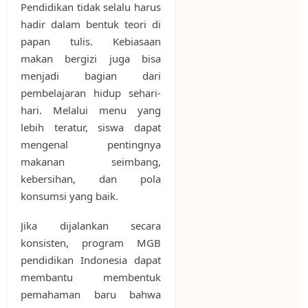
Pendidikan tidak selalu harus
hadir dalam bentuk teori di
papan tulis. Kebiasaan
makan bergizi juga bisa
menjadi bagian dari
pembelajaran hidup sehari-
hari. Melalui menu yang
lebih teratur, siswa dapat
mengenal pentingnya
makanan seimbang,
kebersihan, dan pola
konsumsi yang baik.
Jika dijalankan secara
konsisten, program MGB
pendidikan Indonesia dapat
membantu membentuk
pemahaman baru bahwa