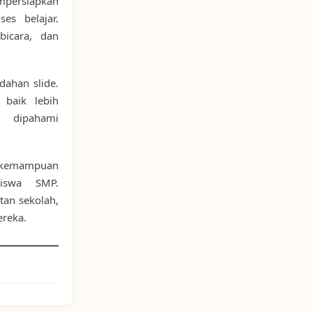
mpersiapkan
es belajar.
bicara, dan
dahan slide.
 baik lebih
 dipahami
 kemampuan
siswa SMP.
tan sekolah,
ereka.