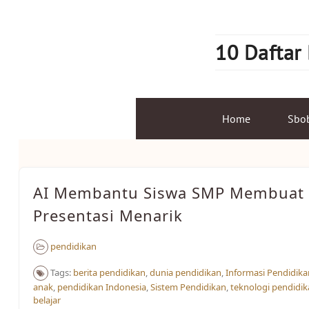
Skip
to
content
10 Daftar
Home
Sbo
AI Membantu Siswa SMP Membuat
Presentasi Menarik
pendidikan
Tags:
berita pendidikan
,
dunia pendidikan
,
Informasi Pendidika
anak
,
pendidikan Indonesia
,
Sistem Pendidikan
,
teknologi pendidi
belajar