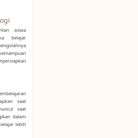
ogi
rkan siswa
ka belajar
mengolahnya
h kemampuan
empersiapkan
embelajaran
rapkan saat
muncul saat
apkan dalam
elajar lebih