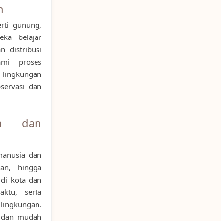
n
rti gunung,
eka belajar
n distribusi
ami proses
 lingkungan
servasi dan
an dan
manusia dan
an, hingga
di kota dan
ktu, serta
lingkungan.
n dan mudah