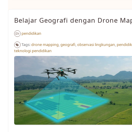
Belajar Geografi dengan Drone Ma
pendidikan
Tags:
drone mapping
,
geografi
,
observasi lingkungan
,
pendidik
teknologi pendidikan