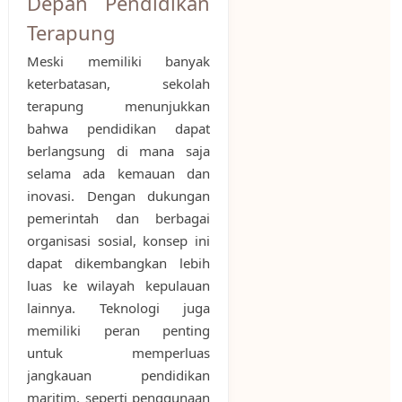
Depan Pendidikan
Terapung
Meski memiliki banyak
keterbatasan, sekolah
terapung menunjukkan
bahwa pendidikan dapat
berlangsung di mana saja
selama ada kemauan dan
inovasi. Dengan dukungan
pemerintah dan berbagai
organisasi sosial, konsep ini
dapat dikembangkan lebih
luas ke wilayah kepulauan
lainnya. Teknologi juga
memiliki peran penting
untuk memperluas
jangkauan pendidikan
maritim, seperti penggunaan