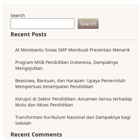
Search
Search
Recent Posts
AI Membantu Siswa SMP Membuat Presentasi Menarik
Program MGB Pendidikan Indonesia, Dampaknya
Mengejutkan
Beasiswa, Bantuan, dan Harapan: Upaya Pemerintah
Memperluas Kesempatan Pendidikan
Korupsi di Sektor Pendidikan: Ancaman Serius terhadap
Mutu dan Akses Pendidikan
Transformasi Kurikulum Nasional dan Dampaknya bagi
Sekolah
Recent Comments