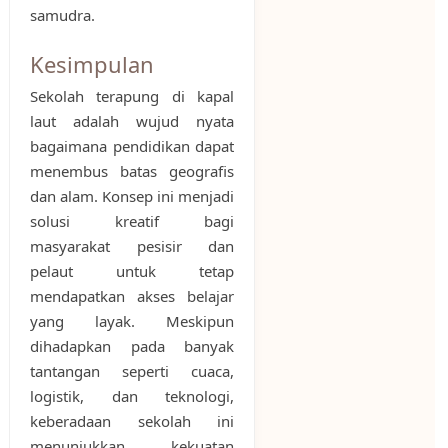
samudra.
Kesimpulan
Sekolah terapung di kapal
laut adalah wujud nyata
bagaimana pendidikan dapat
menembus batas geografis
dan alam. Konsep ini menjadi
solusi kreatif bagi
masyarakat pesisir dan
pelaut untuk tetap
mendapatkan akses belajar
yang layak. Meskipun
dihadapkan pada banyak
tantangan seperti cuaca,
logistik, dan teknologi,
keberadaan sekolah ini
menunjukkan kekuatan