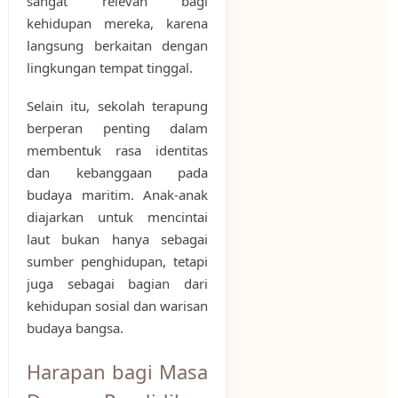
sangat relevan bagi
kehidupan mereka, karena
langsung berkaitan dengan
lingkungan tempat tinggal.
Selain itu, sekolah terapung
berperan penting dalam
membentuk rasa identitas
dan kebanggaan pada
budaya maritim. Anak-anak
diajarkan untuk mencintai
laut bukan hanya sebagai
sumber penghidupan, tetapi
juga sebagai bagian dari
kehidupan sosial dan warisan
budaya bangsa.
Harapan bagi Masa