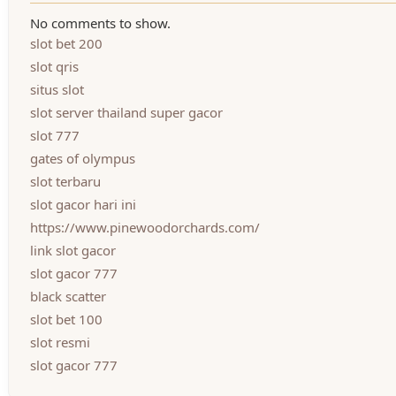
No comments to show.
slot bet 200
slot qris
situs slot
slot server thailand super gacor
slot 777
gates of olympus
slot terbaru
slot gacor hari ini
https://www.pinewoodorchards.com/
link slot gacor
slot gacor 777
black scatter
slot bet 100
slot resmi
slot gacor 777