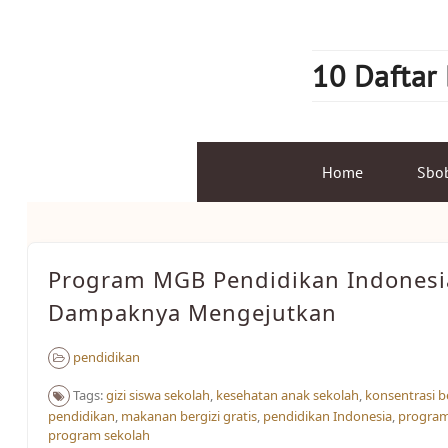
Skip
to
content
10 Daftar
Home
Sbo
Program MGB Pendidikan Indonesi
Dampaknya Mengejutkan
pendidikan
Tags:
gizi siswa sekolah
,
kesehatan anak sekolah
,
konsentrasi b
pendidikan
,
makanan bergizi gratis
,
pendidikan Indonesia
,
progra
program sekolah