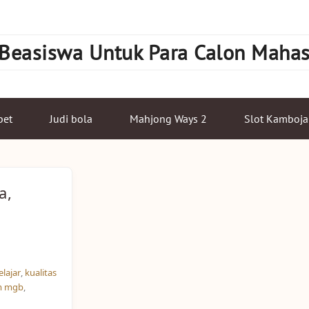
 Beasiswa Untuk Para Calon Maha
bet
Judi bola
Mahjong Ways 2
Slot Kamboja
a,
elajar
,
kualitas
m mgb
,