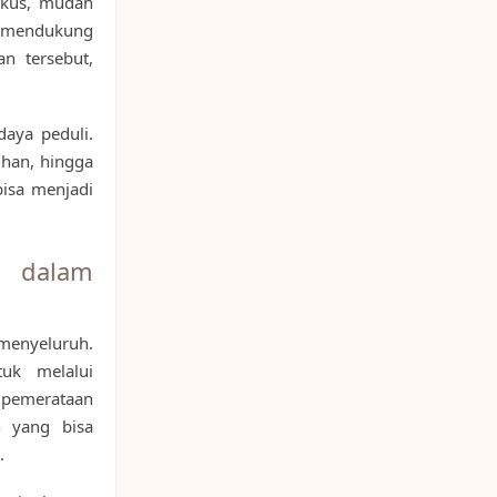
fokus, mudah
 mendukung
n tersebut,
aya peduli.
ihan, hingga
isa menjadi
 dalam
menyeluruh.
uk melalui
n pemerataan
n yang bisa
.