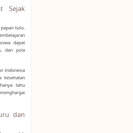
t Sejak
 papan tulis.
pembelajaran
siswa dapat
n, dan pola
an Indonesia
 kesehatan
 hanya tahu
r menghargai
uru dan