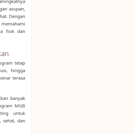
eningkatnya
gan asupan,
ehat. Dengan
g memahami
ra fisik dan
kan
ogram tetap
usi, hingga
benar terasa
tkan banyak
program MGB
ting untuk
 sehat, dan