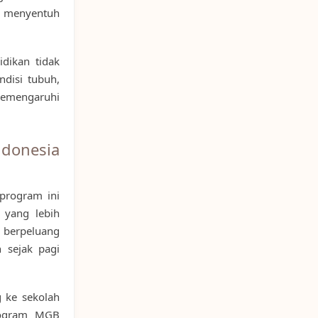
a menyentuh
dikan tidak
ndisi tubuh,
memengaruhi
donesia
program ini
 yang lebih
a berpeluang
 sejak pagi
g ke sekolah
program MGB