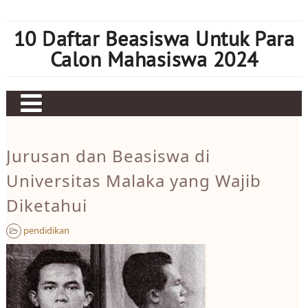
Skip
to
10 Daftar Beasiswa Untuk Para
content
Calon Mahasiswa 2024
Home
Jurusan dan Beasiswa di
Sbobet
Universitas Malaka yang Wajib
Judi bola
Diketahui
Mahjong Ways 2
pendidikan
Slot Kamboja
Slot Thailand