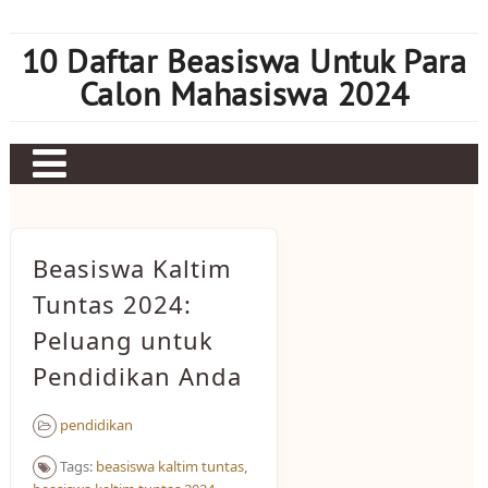
Skip
to
10 Daftar Beasiswa Untuk Para
content
Calon Mahasiswa 2024
Home
Sbobet
Beasiswa Kaltim
Judi bola
Tuntas 2024:
Peluang untuk
Mahjong Ways 2
Pendidikan Anda
Slot Kamboja
Slot Thailand
pendidikan
Tags:
beasiswa kaltim tuntas
,